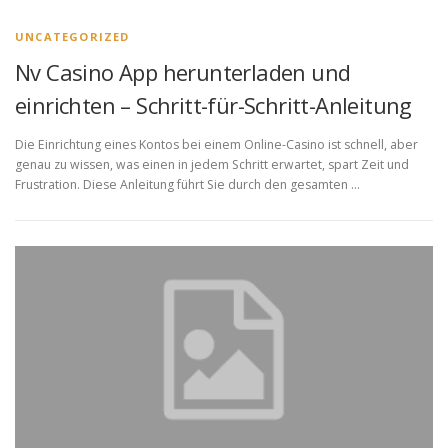
UNCATEGORIZED
Nv Casino App herunterladen und
einrichten – Schritt-für-Schritt-Anleitung
Die Einrichtung eines Kontos bei einem Online-Casino ist schnell, aber
genau zu wissen, was einen in jedem Schritt erwartet, spart Zeit und
Frustration. Diese Anleitung führt Sie durch den gesamten …