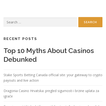
Search
for:
RECENT POSTS
Top 10 Myths About Casinos
Debunked
Stake Sports Betting Canada official site: your gateway to crypto
payouts and live action
Dragonia Casino Hrvatska: pregled sigurnosti i brzine uplata za
igrače