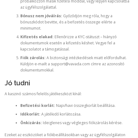
próbálkozzon másik fizetési móddal, vagy lépjen kapcsolatba
az ügyfélszolgálattal.
Bónusz nem jóváírás:
Győződjön meg róla, hogy a
bónuszkódot bevitte, és a befizetés összege elérte a
minimumot.
Kifizetés elakad:
Ellenőrizze a KYC-státuszt – hiányzó
dokumentumok esetén a kifizetés késhet. Vegye fel a
kapcsolatot a támogatással.
Fiók zárolás:
A biztonsági intézkedések miatt előfordulhat.
Küldjön e-mailt a support@vavada.com címre az azonosító
dokumentumokkal.
Jó tudni
A kaszinó számos felelős játékeszközt kínál:
Befizetési korlát:
Napi/havi összegkorlát beállítása.
Időkorlát:
A játékidő korlátozása.
Önkizárás:
Ideiglenes vagy végleges fiókzárolás kérése.
Ezeket az eszközöket a fiókbeállításokban vagy az ügyfélszolgálaton