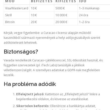
MÓD
BEFIZETÉS
KIFIZETÉS
IDŐ
Visa/Mastercard
10 €
5000 €
1–3 munkanap
Skrill
10 €
10 000 €
24 óra
Bitcoin
20 €
20 000 €
1–2 óra
Kérjük, vegye figyelembe: a Curacao-i licensz alapján működő
kaszinókból származó nyeremények a helyi adójogszabályok szerint
adókötelesek lehetnek.
Biztonságos?
Vavada rendelkezik Curacao-i játéklicenccel, SSL-titkosítást használ, és
független szervezetek (pl. iTech Labs) tanúsítják a játékok
véletlenszerűségét. A személyes adatokat a GDPR-nak megfelelően
kezelik.
Ha probléma adódik
Elfelejtett jelszó:
Kattintson az „Elfelejtett jelszó” linkre a
bejelentkezési oldalon, és kövesse az utasításokat.
Sikertelen befizetés:
Ellenőrizze a bankkártya adatait,