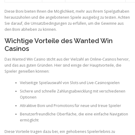
Diese Boni bieten Ihnen die Möglichkeit, mehr aus Ihrem Spielguthaben
herauszuholen und die angebotenen Spiele ausgiebig zu testen. Achten
Sie darauf, die Umsatzbedingungen zu erfüllen, um die Gewinne aus
den Boni abheben zu können.
Wichtige Vorteile des Wanted Win
Casinos
Das Wanted Win Casino sticht aus der Vielzahl an Online-Casinos hervor,
und das aus guten Gründen. Hier sind einige der Hauptvorteile, die
Spieler genießen können:
Vielseitige Spielauswahl von Slots und Live-Casinospielen
Sichere und schnelle Zahlungsabwicklung mit verschiedenen
Optionen
Attraktive Boni und Promotions für neue und treue Spieler
Benutzerfreundliche Oberfläche, die eine einfache Navigation
ermöglicht
Diese Vorteile tragen dazu bei, ein gehobenes Spielerlebnis zu