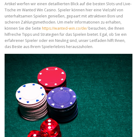
Artikel werfen wir einen detaillierten Blick auf die besten Slots und Live-
Tische im Wanted Win Casino. Spieler können hier eine Vielzahl von
unterhaltsamen Spielen genießen, gepaart mit attraktiven Boni und
sicheren Zahlungsmethoden. Um mehr Informationen zu erhalten,
können Sie die Seite
https://wanted-win.co/de/
besuchen, die Ihnen
hilfreiche Tipps und Strategien für das Spielen bietet. Egal, ob Sie ein
erfahrener Spieler oder ein Neuling sind, unser Leitfaden hilft Ihnen,
das Beste aus Ihrem Spielerlebnis herauszuholen.