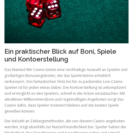
Ein praktischer Blick auf Boni, Spiele
und Kontoerstellung
Das Wanted Win Casino bietet eine reichhaltige Auswahl an Spielen und
großartigen Bonusangeboten, die das Spielerlebnis erheblich
verbessern. Von fantastischen Slots bis hin zu packenden Live-Casino-
Spielen ist für jeden etwas dabei. Die Kontoerstellung ist unkompliziert
und ermöglicht es den Spielern, schnell in die Action einzutauchen. Mit
attraktiven Willkommensboni und regelmäßigen Angeboten sorgt das
Casino dafür, dass Spieler motiviert bleiben und die besten Spiele
genießen können.
Die Vielzahl an Zahlungsmethoden, die von diesem Casino angeboten
werden, trägt ebenfalls zur Nutzerfreundlichkeit bei. Spieler haben die
Möglichkeit, ihre Einzahlungen und Auszahlungen sicher und schnell