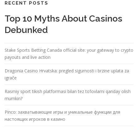
RECENT POSTS
Top 10 Myths About Casinos
Debunked
Stake Sports Betting Canada official site: your gateway to crypto
payouts and live action
Dragonia Casino Hrvatska: pregled sigurnosti i brzine uplata za
igrače
Rasmiy sport tikish platformasi bilan tez to’lovlarni qanday olish
mumkin?
Pinco: захватывающие игры и уникальные функции для
настоящих игроков в казино