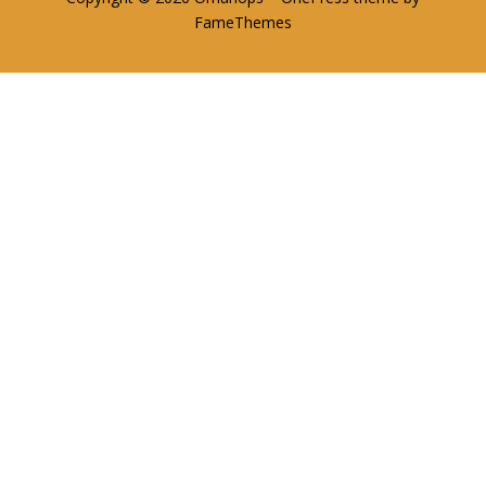
FameThemes