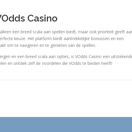
VOdds Casino
 alleen een breed scala aan spellen biedt, maar ook prioriteit geeft aa
perfecte keuze. Het platform biedt aantrekkelijke bonussen en een
aakt om te navigeren en te genieten van de spellen.
lingen en een breed scala aan opties, is VOdds Casino een uitstekend
len en ontdek zelf de voordelen die VOdds te bieden heeft!