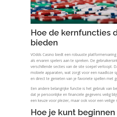
Hoe de kernfuncties 
bieden
VOdds Casino biedt een robuuste platformervaring
als ervaren spelers aan te spreken. De gebruikersi
verschillende secties van de site soepel verloopt. 
mobiele apparaten, wat zorgt voor een naadloze sp
en direct te genieten van je favoriete spellen met 
Een andere belangrijke functie is het gebruik van 
dat je persoonlijke en financiële gegevens veilig bl
een keuze voor plezier, maar ook voor een veilige
Hoe je kunt beginnen