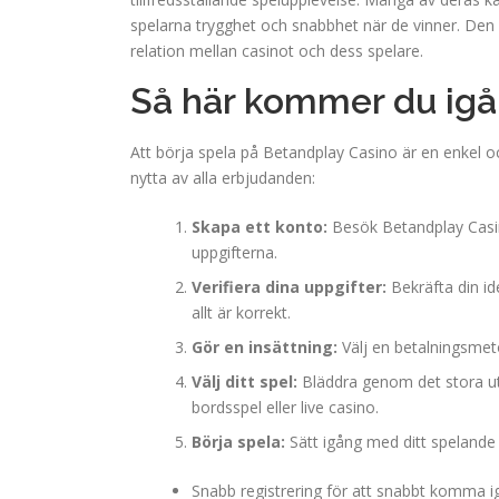
spelarna trygghet och snabbhet när de vinner. Den 
relation mellan casinot och dess spelare.
Så här kommer du ig
Att börja spela på Betandplay Casino är en enkel oc
nytta av alla erbjudanden:
Skapa ett konto:
Besök Betandplay Casin
uppgifterna.
Verifiera dina uppgifter:
Bekräfta din id
allt är korrekt.
Gör en insättning:
Välj en betalningsmeto
Välj ditt spel:
Bläddra genom det stora utbu
bordsspel eller live casino.
Börja spela:
Sätt igång med ditt spelande
Snabb registrering för att snabbt komma i