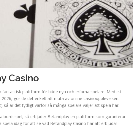
ay Casino
fantastisk plattform för både nya och erfarna spelare. Med ett
2026, gör de det enkelt att njuta av online casinoupplevelsen.
å är det tydligt varför så många spelare väljer att spela här.
ka bordsspel, så erbjuder Betandplay en plattform som garanterar
 spela idag för att se vad Betandplay Casino har att erbjuda!