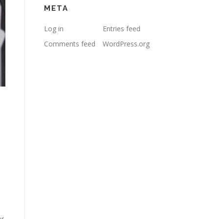
META
Log in
Entries feed
Comments feed
WordPress.org
er