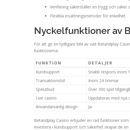
Verifiering säkerställer en trygg och säker 
Flexibla insättningsmetoder för enkelhet.
Nyckelfunktioner av 
För att ge en tydligare bild av vad Betandplay Casi
funktionerna:
FUNKTION
DETALJER
Kundsupport
Snabb respons inom 
Transaktionstid
Inom 24 timmar
Spelutbud
Över 300 spel tillgängl
Live casino
Uppdateras med nya d
Användarvänlig design
Ja
Betandplay Casino erbjuder en rad funktioner som
investera i kundsupport och säkerhet skapar de en 