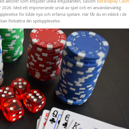
 med aktörer som erbjuder unika erbjudanden, såsom
Betandplay Casi
r 2026. Med ett imponerande urval av spel och en användarvänlig
levelse för både nya och erfarna spelare. Här får du en inblick i de
an förbättra din spelupplevelse.