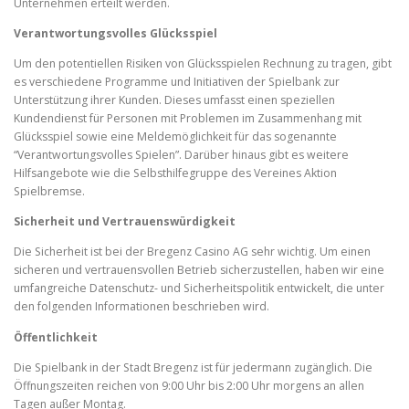
Unternehmen erteilt werden.
Verantwortungsvolles Glücksspiel
Um den potentiellen Risiken von Glücksspielen Rechnung zu tragen, gibt
es verschiedene Programme und Initiativen der Spielbank zur
Unterstützung ihrer Kunden. Dieses umfasst einen speziellen
Kundendienst für Personen mit Problemen im Zusammenhang mit
Glücksspiel sowie eine Meldemöglichkeit für das sogenannte
“Verantwortungsvolles Spielen”. Darüber hinaus gibt es weitere
Hilfsangebote wie die Selbsthilfegruppe des Vereines Aktion
Spielbremse.
Sicherheit und Vertrauenswürdigkeit
Die Sicherheit ist bei der Bregenz Casino AG sehr wichtig. Um einen
sicheren und vertrauensvollen Betrieb sicherzustellen, haben wir eine
umfangreiche Datenschutz- und Sicherheitspolitik entwickelt, die unter
den folgenden Informationen beschrieben wird.
Öffentlichkeit
Die Spielbank in der Stadt Bregenz ist für jedermann zugänglich. Die
Öffnungszeiten reichen von 9:00 Uhr bis 2:00 Uhr morgens an allen
Tagen außer Montag.