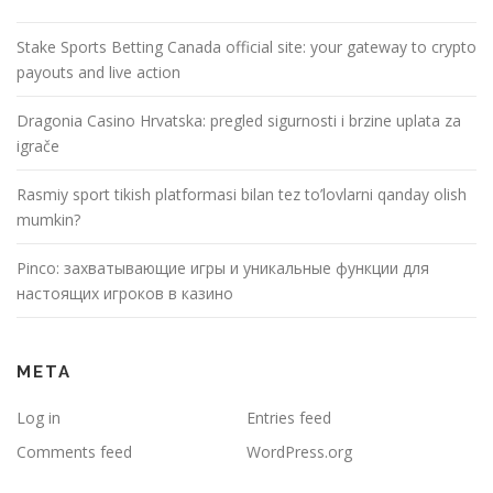
Stake Sports Betting Canada official site: your gateway to crypto
payouts and live action
Dragonia Casino Hrvatska: pregled sigurnosti i brzine uplata za
igrače
Rasmiy sport tikish platformasi bilan tez to’lovlarni qanday olish
mumkin?
Pinco: захватывающие игры и уникальные функции для
настоящих игроков в казино
META
Log in
Entries feed
Comments feed
WordPress.org