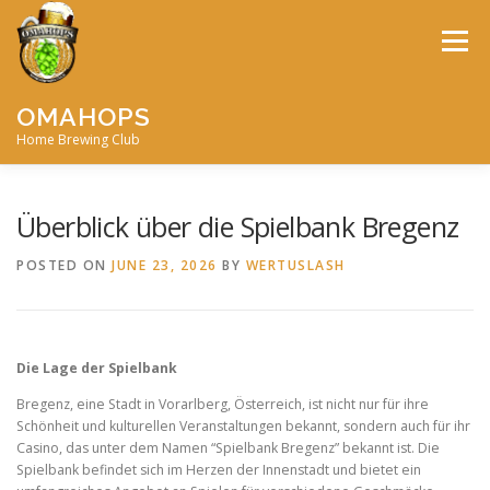
Skip
to
Menu
content
OMAHOPS
Home Brewing Club
HOME
CALENDAR
CONTACT
MEMBERSHIP
Überblick über die Spielbank Bregenz
POSTED ON
JUNE 23, 2026
BY
WERTUSLASH
MEETING MINUTES
AWARDS
BIG BREW
Die Lage der Spielbank
RECIPES
BY-LAWS
Bregenz, eine Stadt in Vorarlberg, Österreich, ist nicht nur für ihre
Schönheit und kulturellen Veranstaltungen bekannt, sondern auch für ihr
Casino, das unter dem Namen “Spielbank Bregenz” bekannt ist. Die
Spielbank befindet sich im Herzen der Innenstadt und bietet ein