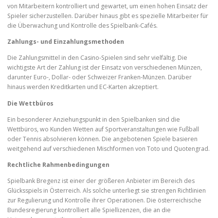
von Mitarbeitern kontrolliert und gewartet, um einen hohen Einsatz der
Spieler sicherzustellen. Darüber hinaus gibt es spezielle Mitarbeiter für
die Überwachung und Kontrolle des Spielbank-Cafés.
Zahlungs- und Einzahlungsmethoden
Die Zahlungsmittel in den Casino-Spielen sind sehr vielfältig. Die
wichtigste Art der Zahlung ist der Einsatz von verschiedenen Münzen,
darunter Euro-, Dollar- oder Schweizer Franken-Münzen. Darüber
hinaus werden Kreditkarten und EC-Karten akzeptiert.
Die Wettbüros
Ein besonderer Anziehungspunkt in den Spielbanken sind die
Wettbüros, wo Kunden Wetten auf Sportveranstaltungen wie Fußball
oder Tennis absolvieren können. Die angebotenen Spiele basieren
weitgehend auf verschiedenen Mischformen von Toto und Quotengrad.
Rechtliche Rahmenbedingungen
Spielbank Bregenz ist einer der größeren Anbieter im Bereich des
Glücksspiels in Österreich. Als solche unterliegt sie strengen Richtlinien
zur Regulierung und Kontrolle ihrer Operationen. Die österreichische
Bundesregierung kontrolliert alle Spiellizenzen, die an die