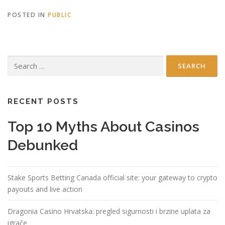
POSTED IN
PUBLIC
Search
for:
RECENT POSTS
Top 10 Myths About Casinos
Debunked
Stake Sports Betting Canada official site: your gateway to crypto
payouts and live action
Dragonia Casino Hrvatska: pregled sigurnosti i brzine uplata za
igrače