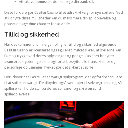
Attraktive bonusser, der kan øge din bankroll.
Disse fordele gør Casitsu Casino til et attraktivt valg for nye spillere. Ved
at udnytte disse muligheder kan du maksimere din spiloplevelse og
potentielt øge dine chancer for at vinde.
Tillid og sikkerhed
Når det kommer til online gambling, er tillid og sikkerhed afgørende.
Casitsu Casino er licenseret og reguleret, hvilket sikrer, at spillerne kan
føle sig trygge ved deres oplysninger og penge. Casinoet benytter
avanceret krypteringsteknologi for at beskytte alle transaktioner og
personlige oplysninger, hvilket gør det sikkert at spille.
Derudover har Casitsu et ansvarligt spilprogram, der opfordrer spillere
til at spille ansvarligt. De tilbyder også værktøjer til selvbegrænsning, så
spillere kan holde styr på deres spilvaner og sikre en sund
spilleoplevelse.