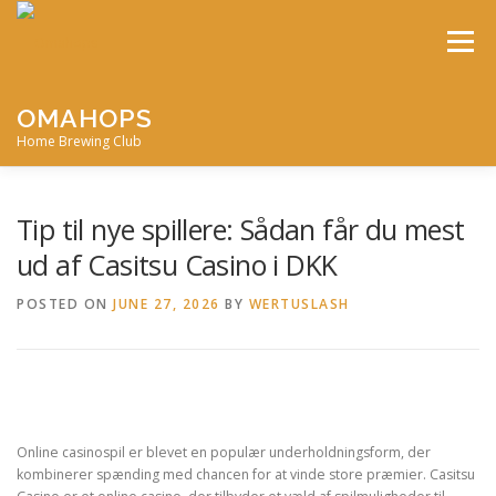
Skip
to
Menu
content
OMAHOPS
Home Brewing Club
HOME
CALENDAR
CONTACT
MEMBERSHIP
Tip til nye spillere: Sådan får du mest
ud af Casitsu Casino i DKK
MEETING MINUTES
AWARDS
BIG BREW
POSTED ON
JUNE 27, 2026
BY
WERTUSLASH
RECIPES
BY-LAWS
Online casinospil er blevet en populær underholdningsform, der
kombinerer spænding med chancen for at vinde store præmier. Casitsu