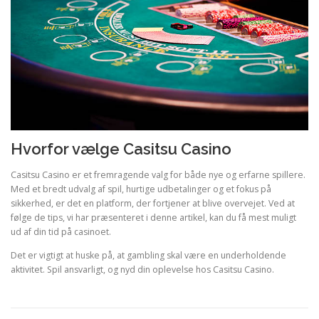
Hvorfor vælge Casitsu Casino
Casitsu Casino er et fremragende valg for både nye og erfarne spillere.
Med et bredt udvalg af spil, hurtige udbetalinger og et fokus på
sikkerhed, er det en platform, der fortjener at blive overvejet. Ved at
følge de tips, vi har præsenteret i denne artikel, kan du få mest muligt
ud af din tid på casinoet.
Det er vigtigt at huske på, at gambling skal være en underholdende
aktivitet. Spil ansvarligt, og nyd din oplevelse hos Casitsu Casino.