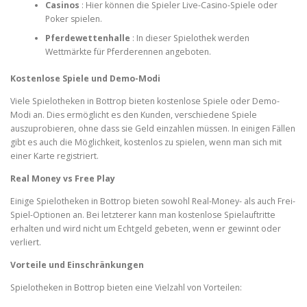
Casinos
: Hier können die Spieler Live-Casino-Spiele oder
Poker spielen.
Pferdewettenhalle
: In dieser Spielothek werden
Wettmärkte für Pferderennen angeboten.
Kostenlose Spiele und Demo-Modi
Viele Spielotheken in Bottrop bieten kostenlose Spiele oder Demo-
Modi an. Dies ermöglicht es den Kunden, verschiedene Spiele
auszuprobieren, ohne dass sie Geld einzahlen müssen. In einigen Fällen
gibt es auch die Möglichkeit, kostenlos zu spielen, wenn man sich mit
einer Karte registriert.
Real Money vs Free Play
Einige Spielotheken in Bottrop bieten sowohl Real-Money- als auch Frei-
Spiel-Optionen an. Bei letzterer kann man kostenlose Spielauftritte
erhalten und wird nicht um Echtgeld gebeten, wenn er gewinnt oder
verliert.
Vorteile und Einschränkungen
Spielotheken in Bottrop bieten eine Vielzahl von Vorteilen: