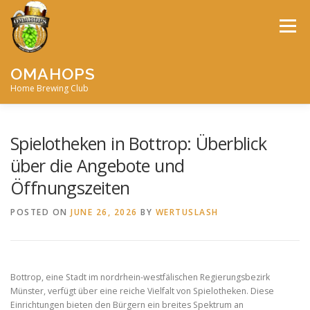
Skip
to
Menu
content
OMAHOPS
Home Brewing Club
HOME
CALENDAR
CONTACT
MEMBERSHIP
Spielotheken in Bottrop: Überblick
über die Angebote und
Öffnungszeiten
MEETING MINUTES
AWARDS
BIG BREW
POSTED ON
JUNE 26, 2026
BY
WERTUSLASH
RECIPES
BY-LAWS
Bottrop, eine Stadt im nordrhein-westfälischen Regierungsbezirk
Münster, verfügt über eine reiche Vielfalt von Spielotheken. Diese
Einrichtungen bieten den Bürgern ein breites Spektrum an