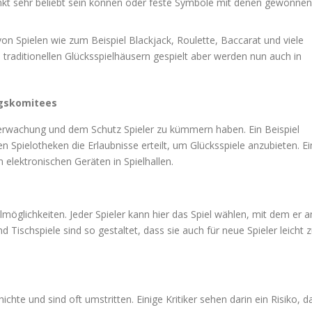
kt sehr beliebt sein können oder feste Symbole mit denen gewonnen
l von Spielen wie zum Beispiel Blackjack, Roulette, Baccarat und viele
n traditionellen Glücksspielhäusern gespielt aber werden nun auch in
ngskomitees
berwachung und dem Schutz Spieler zu kümmern haben. Ein Beispiel
en Spielotheken die Erlaubnisse erteilt, um Glücksspiele anzubieten. Ei
 elektronischen Geräten in Spielhallen.
ielmöglichkeiten. Jeder Spieler kann hier das Spiel wählen, mit dem er 
Tischspiele sind so gestaltet, dass sie auch für neue Spieler leicht 
chte und sind oft umstritten. Einige Kritiker sehen darin ein Risiko, d