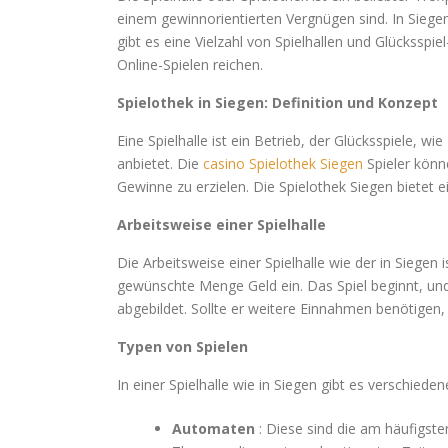
einem gewinnorientierten Vergnügen sind. In Siegen
gibt es eine Vielzahl von Spielhallen und Glückssp
Online-Spielen reichen.
Spielothek in Siegen: Definition und Konzept
Eine Spielhalle ist ein Betrieb, der Glücksspiele, w
anbietet. Die
casino Spielothek Siegen
Spieler könne
Gewinne zu erzielen. Die Spielothek Siegen bietet ei
Arbeitsweise einer Spielhalle
Die Arbeitsweise einer Spielhalle wie der in Siegen is
gewünschte Menge Geld ein. Das Spiel beginnt, und
abgebildet. Sollte er weitere Einnahmen benötigen
Typen von Spielen
In einer Spielhalle wie in Siegen gibt es verschiede
Automaten
: Diese sind die am häufigste