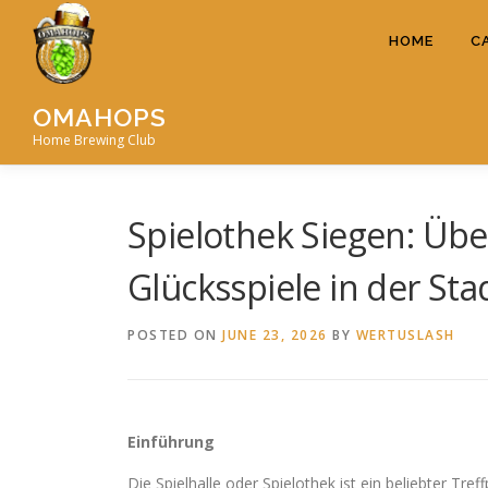
Skip
to
HOME
C
content
OMAHOPS
Home Brewing Club
Spielothek Siegen: Übe
Glücksspiele in der Sta
POSTED ON
JUNE 23, 2026
BY
WERTUSLASH
Einführung
Die Spielhalle oder Spielothek ist ein beliebter T