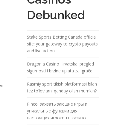
Debunked
Stake Sports Betting Canada official
site: your gateway to crypto payouts
and live action
Dragonia Casino Hrvatska: pregled
sigurnosti i brzine uplata za igrače
Rasmiy sport tikish platformasi bilan
en
tez to’lovlarni qanday olish mumkin?
Pinco: захватывающие игры и
уникальные функции для
настоящих игроков в казино