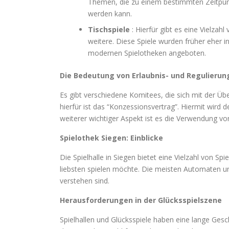
Themen, die zu einem bestimmten Zeitpun
werden kann.
Tischspiele
: Hierfür gibt es eine Vielzah
weitere. Diese Spiele wurden früher eher i
modernen Spielotheken angeboten.
Die Bedeutung von Erlaubnis- und Regulieru
Es gibt verschiedene Komitees, die sich mit der Ü
hierfür ist das “Konzessionsvertrag”. Hiermit wird d
weiterer wichtiger Aspekt ist es die Verwendung von
Spielothek Siegen: Einblicke
Die Spielhalle in Siegen bietet eine Vielzahl von Sp
liebsten spielen möchte. Die meisten Automaten und 
verstehen sind.
Herausforderungen in der Glücksspielszene
Spielhallen und Glücksspiele haben eine lange Geschi