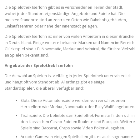
Die Spielothek Iserlohn gibt es in verschiedenen Teilen der Stadt,
wobei jeder Standort eigenständige Angebote und Spiele hat. Die
meisten Standorte sind an zentralen Orten wie Bahnhofsgebäuden,
Einkaufszentren oder nahe der Innenstadt gelegen.
Die Spielothek Iserlohn ist einer von vielen Anbietern in dieser Branche
in Deutschland. Einige weitere bekannte Marken und Namen im Bereich
Glücksspiel sind z.B. Novomatic, Merkur und Admiral, die für ihre Vielzahl
an Spielen bekannt sind.
Angebote der Spielothek Iserlohn
Die Auswahl an Spielen ist vielfältig in jeder Spielothek unterschiedlich
und hängt oft vom Standort ab. Allerdings gibt es einige
Standardspieler, die überall verfügbar sind:
Slots: Diese Automatenspiele werden von verschiedenen
Herstellern wie Merkur, Novomatic oder Bally Wulff angeboten.
Tischspiele: Die beliebtesten Spielothek-Formate finden sich in
den klassischen Casino-Spielen Roulette und Blackjack. Weitere
Spiele sind Baccarat, Craps sowie Video Poker-Ausgaben.
Arcade-Games: In einigen Spielhallen gibt es auch sogenannte