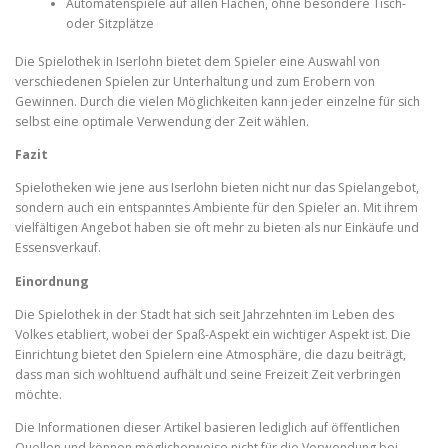
Automatenspiele auf allen Flächen, ohne besondere Tisch-
oder Sitzplätze
Die Spielothek in Iserlohn bietet dem Spieler eine Auswahl von
verschiedenen Spielen zur Unterhaltung und zum Erobern von
Gewinnen. Durch die vielen Möglichkeiten kann jeder einzelne für sich
selbst eine optimale Verwendung der Zeit wählen.
Fazit
Spielotheken wie jene aus Iserlohn bieten nicht nur das Spielangebot,
sondern auch ein entspanntes Ambiente für den Spieler an. Mit ihrem
vielfältigen Angebot haben sie oft mehr zu bieten als nur Einkäufe und
Essensverkauf.
Einordnung
Die Spielothek in der Stadt hat sich seit Jahrzehnten im Leben des
Volkes etabliert, wobei der Spaß-Aspekt ein wichtiger Aspekt ist. Die
Einrichtung bietet den Spielern eine Atmosphäre, die dazu beiträgt,
dass man sich wohltuend aufhält und seine Freizeit Zeit verbringen
möchte.
Die Informationen dieser Artikel basieren lediglich auf öffentlichen
Quellen und können möglicherweise nicht für die Verwendung bei