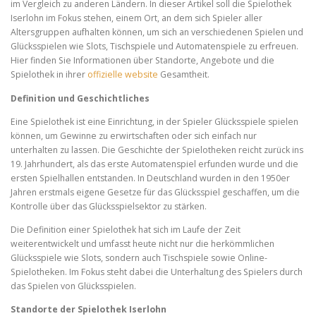
im Vergleich zu anderen Ländern. In dieser Artikel soll die Spielothek
Iserlohn im Fokus stehen, einem Ort, an dem sich Spieler aller
Altersgruppen aufhalten können, um sich an verschiedenen Spielen und
Glücksspielen wie Slots, Tischspiele und Automatenspiele zu erfreuen.
Hier finden Sie Informationen über Standorte, Angebote und die
Spielothek in ihrer
offizielle website
Gesamtheit.
Definition und Geschichtliches
Eine Spielothek ist eine Einrichtung, in der Spieler Glücksspiele spielen
können, um Gewinne zu erwirtschaften oder sich einfach nur
unterhalten zu lassen. Die Geschichte der Spielotheken reicht zurück ins
19. Jahrhundert, als das erste Automatenspiel erfunden wurde und die
ersten Spielhallen entstanden. In Deutschland wurden in den 1950er
Jahren erstmals eigene Gesetze für das Glücksspiel geschaffen, um die
Kontrolle über das Glücksspielsektor zu stärken.
Die Definition einer Spielothek hat sich im Laufe der Zeit
weiterentwickelt und umfasst heute nicht nur die herkömmlichen
Glücksspiele wie Slots, sondern auch Tischspiele sowie Online-
Spielotheken. Im Fokus steht dabei die Unterhaltung des Spielers durch
das Spielen von Glücksspielen.
Standorte der Spielothek Iserlohn