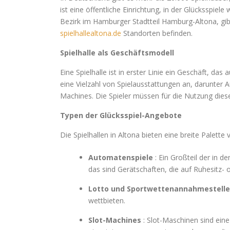
ist eine öffentliche Einrichtung, in der Glücksspie
Bezirk im Hamburger Stadtteil Hamburg-Altona, gibt 
spielhallealtona.de
Standorten befinden.
Spielhalle als Geschäftsmodell
Eine Spielhalle ist in erster Linie ein Geschäft, das
eine Vielzahl von Spielausstattungen an, darunter
Machines. Die Spieler müssen für die Nutzung diese
Typen der Glücksspiel-Angebote
Die Spielhallen in Altona bieten eine breite Palett
Automatenspiele
: Ein Großteil der in d
das sind Gerätschaften, die auf Ruhesitz-
Lotto und Sportwettenannahmestell
wettbieten.
Slot-Machines
: Slot-Maschinen sind eine