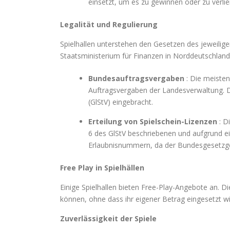
einsetzt, um es zu gewinnen oder zu verlie
Legalität und Regulierung
Spielhallen unterstehen den Gesetzen des jeweilige
Staatsministerium für Finanzen in Norddeutschland
Bundesauftragsvergaben
: Die meisten
Auftragsvergaben der Landesverwaltung. 
(GlStV) eingebracht.
Erteilung von Spielschein-Lizenzen
: D
6 des GlStV beschriebenen und aufgrund e
Erlaubnisnummern, da der Bundesgesetzge
Free Play in Spielhällen
Einige Spielhallen bieten Free-Play-Angebote an. D
können, ohne dass ihr eigener Betrag eingesetzt wi
Zuverlässigkeit der Spiele