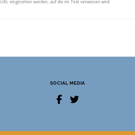
n URL eingesehen werden, auf die im Text verwiesen wird.
SOCIAL MEDIA