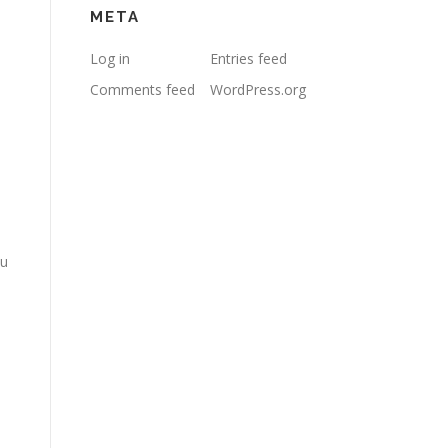
META
Log in
Entries feed
Comments feed
WordPress.org
ou