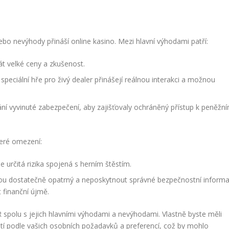
ebo nevýhody přináší online kasino. Mezi hlavní výhodami patří:
át velké ceny a zkušenost.
í speciální hře pro živý dealer přinášejí reálnou interakci a možnou
rání vyvinuté zabezpečení, aby zajišťovaly ochráněný přístup k peněžn
teré omezení:
e určitá rizika spojená s herním štěstím.
ou dostatečně opatrný a neposkytnout správné bezpečnostní informa
 finanční újmě.
R spolu s jejich hlavními výhodami a nevýhodami. Vlastně byste měli
tí podle vašich osobních požadavků a preferencí, což by mohlo