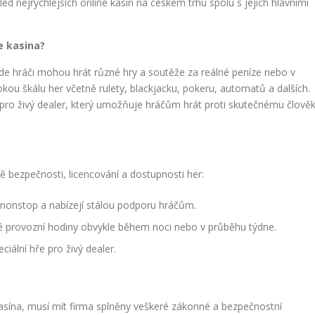
d nejrychlejších online kasin na českém trhu spolu s jejich hlavními
e kasina?
, kde hráči mohou hrát různé hry a soutěže za reálné peníze nebo v
kou škálu her včetně rulety, blackjacku, pokeru, automatů a dalších.
e pro živý dealer, který umožňuje hráčům hrát proti skutečnému člově
ně bezpečnosti, licencování a dostupnosti her:
y nonstop a nabízejí stálou podporu hráčům.
é provozní hodiny obvykle během noci nebo v průběhu týdne.
eciální hře pro živý dealer.
kasína, musí mít firma splněny veškeré zákonné a bezpečnostní