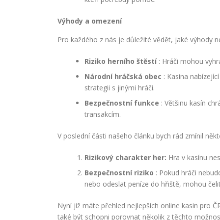
Výhody a omezení
Pro každého z nás je důležité vědět, jaké výhody n
Riziko herního štěstí
: Hráči mohou vyhr
Národní hráčská obec
: Kasina nabízejíc
strategii s jinými hráči.
Bezpečnostní funkce
: Většinu kasín ch
transakcím.
V poslední části našeho článku bych rád zmínil něk
Rizikový charakter her:
Hra v kasínu nes
Bezpečnostní riziko
: Pokud hráči nebud
nebo odeslat peníze do hřiště, mohou čelit
Nyní již máte přehled nejlepších online kasin pro Č
také být schopni porovnat několik z těchto možnos