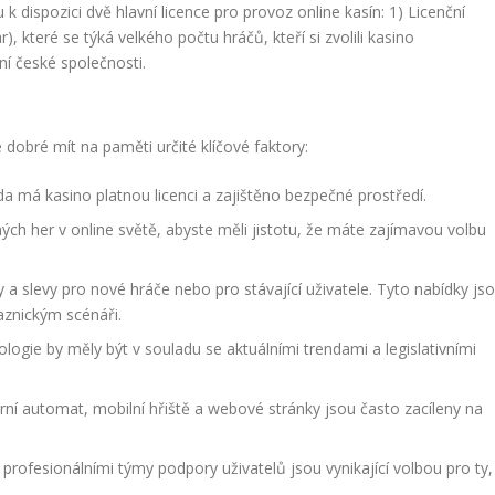
k dispozici dvě hlavní licence pro provoz online kasín: 1) Licenční
, které se týká velkého počtu hráčů, kteří si zvolili kasino
ní české společnosti.
dobré mít na paměti určité klíčové faktory:
a má kasino platnou licenci a zajištěno bezpečné prostředí.
ných her v online světě, abyste měli jistotu, že máte zajímavou volbu
 a slevy pro nové hráče nebo pro stávající uživatele. Tyto nabídky js
aznickým scénáři.
logie by měly být v souladu se aktuálními trendami a legislativními
erní automat, mobilní hřiště a webové stránky jsou často zacíleny na
s profesionálními týmy podpory uživatelů jsou vynikající volbou pro ty,