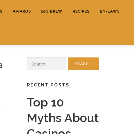
ES
AWARDS
BIG BREW
RECIPES
BY-LAWS
Search
a
for:
RECENT POSTS
Top 10
Myths About
Casinos