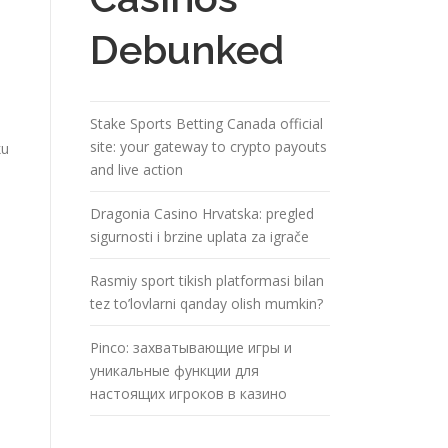
Debunked
Stake Sports Betting Canada official
site: your gateway to crypto payouts
ku
and live action
Dragonia Casino Hrvatska: pregled
sigurnosti i brzine uplata za igrače
Rasmiy sport tikish platformasi bilan
tez to’lovlarni qanday olish mumkin?
Pinco: захватывающие игры и
уникальные функции для
настоящих игроков в казино