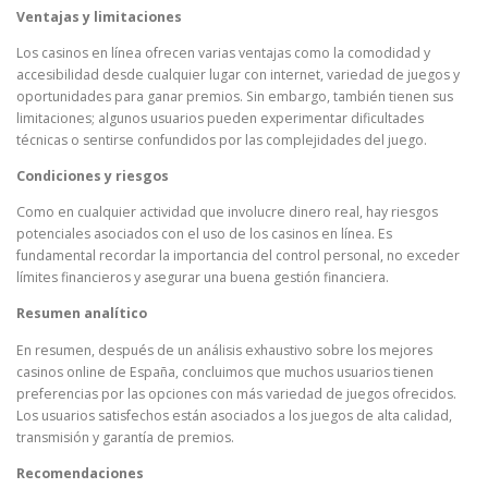
Ventajas y limitaciones
Los casinos en línea ofrecen varias ventajas como la comodidad y
accesibilidad desde cualquier lugar con internet, variedad de juegos y
oportunidades para ganar premios. Sin embargo, también tienen sus
limitaciones; algunos usuarios pueden experimentar dificultades
técnicas o sentirse confundidos por las complejidades del juego.
Condiciones y riesgos
Como en cualquier actividad que involucre dinero real, hay riesgos
potenciales asociados con el uso de los casinos en línea. Es
fundamental recordar la importancia del control personal, no exceder
límites financieros y asegurar una buena gestión financiera.
Resumen analítico
En resumen, después de un análisis exhaustivo sobre los mejores
casinos online de España, concluimos que muchos usuarios tienen
preferencias por las opciones con más variedad de juegos ofrecidos.
Los usuarios satisfechos están asociados a los juegos de alta calidad,
transmisión y garantía de premios.
Recomendaciones