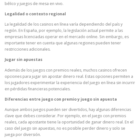
bélico y juegos de mesa en vivo.
Legalidad o contexto regional
La legalidad de los casinos en línea varía dependiendo del país y
región. En España, por ejemplo, la legislación actual permite a las
empresas licenciadas operar en el mercado online. Sin embargo, es
importante tener en cuenta que algunas regiones pueden tener
restricciones adicionales.
Jugar sin apuestas
Además de los juegos con premios reales, muchos casinos ofrecen
opciones para jugar sin apostar dinero real. Estas opciones permiten a
los jugadores experimentar la experiencia del juego en línea sin incurrir
en pérdidas financieras potenciales.
Diferencias entre juego con premio y juego sin apuesta
Aunque ambos juegos pueden ser divertidos, hay algunas diferencias
clave que debes considerar. Por ejemplo, en el juego con premios
reales, cada apostante tiene la oportunidad de ganar dinero real. En el
caso del juego sin apuestas, no es posible perder dinero y solo se
juega por diversión.