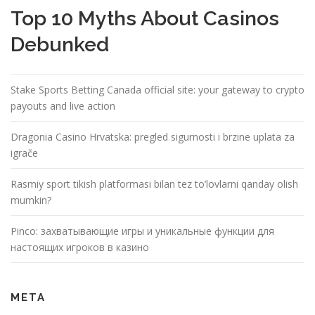
Top 10 Myths About Casinos
Debunked
Stake Sports Betting Canada official site: your gateway to crypto
payouts and live action
Dragonia Casino Hrvatska: pregled sigurnosti i brzine uplata za
igrače
Rasmiy sport tikish platformasi bilan tez to’lovlarni qanday olish
mumkin?
Pinco: захватывающие игры и уникальные функции для
настоящих игроков в казино
META