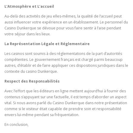
L’Atmosphère et L’accueil
Au-delà des activités de jeu elles-mêmes, la qualité de l’accueil peut
aussi influencer votre expérience en un établissement. Le personnel du
Casino Dunkerque se dévoue pour vous faire sentir à l’aise pendant
votre séjour dans les lieux.
La Représentation Légale et Réglementaire
Les casinos sont soumis à des réglementations de la part d’autorités
compétentes. Le gouvernement français est chargé parmi beaucoup
autres, d’établir et de faire appliquer ces dispositions juridiques dans le
contexte du casino Dunkerque.
Respect des Responsabilités
Avec l’effort que les éditeurs en ligne mettent aujourd’hui à fournir des
contenus s’appuyant sur une factuelle, il est temps d’aborder un aspect
vital. Si nous avons parlé du Casino Dunkerque dans notre présentation
comme si le visiteur était capable de prendre soin et responsabilité
envers lui-même pendant sa fréquentation.
En conclusion,