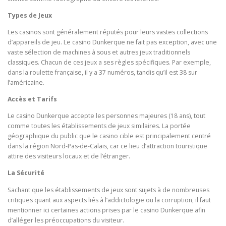
Types de Jeux
Les casinos sont généralement réputés pour leurs vastes collections
d’appareils de jeu. Le casino Dunkerque ne fait pas exception, avec une
vaste sélection de machines à sous et autres jeux traditionnels
classiques. Chacun de ces jeux a ses règles spécifiques. Par exemple,
dans la roulette française, il y a 37 numéros, tandis qu’il est 38 sur
l’américaine.
Accès et Tarifs
Le casino Dunkerque accepte les personnes majeures (18 ans), tout
comme toutes les établissements de jeux similaires. La portée
géographique du public que le casino cible est principalement centré
dans la région Nord-Pas-de-Calais, car ce lieu d’attraction touristique
attire des visiteurs locaux et de l’étranger.
La Sécurité
Sachant que les établissements de jeux sont sujets à de nombreuses
critiques quant aux aspects liés à l’addictologie ou la corruption, il faut
mentionner ici certaines actions prises par le casino Dunkerque afin
d’alléger les préoccupations du visiteur.