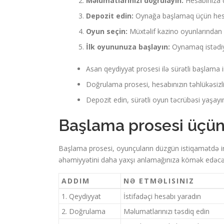
Məlumatlarınızı doğrulayın:
Hesabınıza d
Depozit edin:
Oynağa başlamaq üçün hesab
Oyun seçin:
Müxtəlif kazino oyunlarından 
İlk oyununuza başlayın:
Oynamaq istədiyi
Asan qeydiyyat prosesi ilə sürətli başlama 
Doğrulama prosesi, hesabınızın təhlükəsizliy
Depozit edin, sürətli oyun təcrübəsi yaşayı
Başlama prosesi üçün
Başlama prosesi, oyunçuların düzgün istiqamətdə irə
əhəmiyyətini daha yaxşı anlamağınıza kömək edəcə
ADDIM
NƏ ETMƏLISINIZ
1. Qeydiyyat
İstifadəçi hesabı yaradın
2. Doğrulama
Məlumatlarınızı təsdiq edin