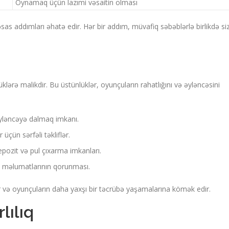
Oynamaq üçün lazımi vəsaitin olması
as addımları əhatə edir. Hər bir addım, müvafiq səbəblərlə birlikdə si
lərə malikdir. Bu üstünlüklər, oyunçuların rahatlığını və əyləncəsini
 əyləncəyə dalmaq imkanı.
çün sərfəli təkliflər.
depozit və pul çıxarma imkanları.
əçi məlumatlarının qorunması.
ır və oyunçuların daha yaxşı bir təcrübə yaşamalarına kömək edir.
lılıq