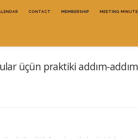
ALENDAR
CONTACT
MEMBERSHIP
MEETING MINUT
nçular üçün praktiki addım-addı