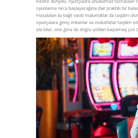
Kazino dünyası, oyunçulara unudulmaz təcrübələr tə
oyunlarına necə başlayacağına dair praktiki bir bələ
məsələləri ilə bağlı vacib məlumatlar da təqdim o
oyunçulara geniş imkanlar və mükafatlar təqdim edir 
ola bilər, ona görə də doğru yoldan başlamaq çox ö