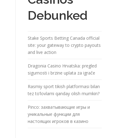
Debunked
Stake Sports Betting Canada official
site: your gateway to crypto payouts
and live action
Dragonia Casino Hrvatska: pregled
sigurnosti i brzine uplata za igrače
Rasmiy sport tikish platformasi bilan
tez to’lovlarni qanday olish mumkin?
Pinco: захватывающие игры и
уникальные функции для
настоящих игроков в казино