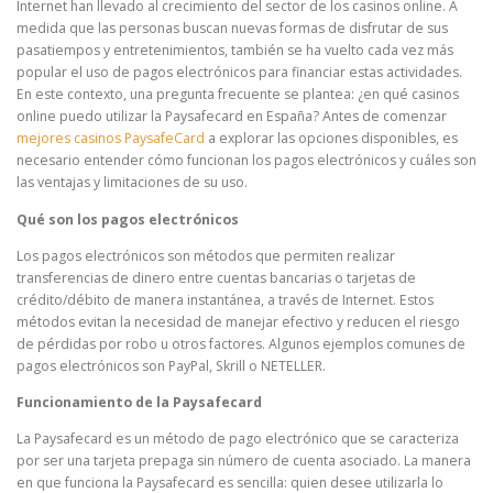
Internet han llevado al crecimiento del sector de los casinos online. A
medida que las personas buscan nuevas formas de disfrutar de sus
pasatiempos y entretenimientos, también se ha vuelto cada vez más
popular el uso de pagos electrónicos para financiar estas actividades.
En este contexto, una pregunta frecuente se plantea: ¿en qué casinos
online puedo utilizar la Paysafecard en España? Antes de comenzar
mejores casinos PaysafeCard
a explorar las opciones disponibles, es
necesario entender cómo funcionan los pagos electrónicos y cuáles son
las ventajas y limitaciones de su uso.
Qué son los pagos electrónicos
Los pagos electrónicos son métodos que permiten realizar
transferencias de dinero entre cuentas bancarias o tarjetas de
crédito/débito de manera instantánea, a través de Internet. Estos
métodos evitan la necesidad de manejar efectivo y reducen el riesgo
de pérdidas por robo u otros factores. Algunos ejemplos comunes de
pagos electrónicos son PayPal, Skrill o NETELLER.
Funcionamiento de la Paysafecard
La Paysafecard es un método de pago electrónico que se caracteriza
por ser una tarjeta prepaga sin número de cuenta asociado. La manera
en que funciona la Paysafecard es sencilla: quien desee utilizarla lo