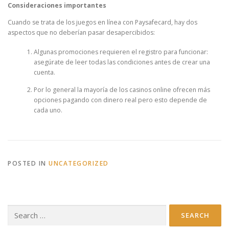
Consideraciones importantes
Cuando se trata de los juegos en línea con Paysafecard, hay dos
aspectos que no deberían pasar desapercibidos:
Algunas promociones requieren el registro para funcionar:
asegúrate de leer todas las condiciones antes de crear una
cuenta.
Por lo general la mayoría de los casinos online ofrecen más
opciones pagando con dinero real pero esto depende de
cada uno.
POSTED IN
UNCATEGORIZED
Search
for: