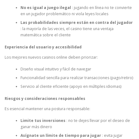
No es igual a juego ilegal
: jugando en línea no te convierte
en un jugador problemático ni viola leyes locales
Las probabilidades siempre están en contra del jugador
: la mayoría de las veces, el casino tiene una ventaja
matemática sobre el cliente
Experiencia del usuario y accesibilidad
Los mejores nuevos casinos online deben priorizar:
Diseño visual intuitivo y fácil de navegar
Funcionalidad sencilla para realizar transacciones (pago/retiro)
Servicio al cliente eficiente (apoyo en múltiples idiomas)
Riesgos y consideraciones responsables
Es esencial mantener una postura responsable:
Limite tus inversiones
: no te dejes llevar por el deseo de
ganar más dinero
Asígnate un límite de tiempo para jugar
: evita jugar