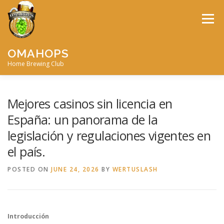
Skip
to
Menu
content
OMAHOPS
Home Brewing Club
HOME
CALENDAR
CONTACT
MEMBERSHIP
Mejores casinos sin licencia en
España: un panorama de la
legislación y regulaciones vigentes en
MEETING MINUTES
AWARDS
BIG BREW
el país.
POSTED ON
RECIPES
JUNE 24, 2026
BY-LAWS
BY
WERTUSLASH
Introducción