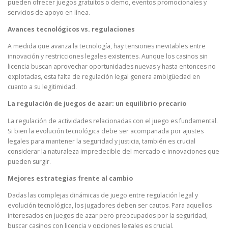
pueden ofrecer juegos gratuitos o demo, eventos promocionales y
servicios de apoyo en línea.
Avances tecnológicos vs. regulaciones
A medida que avanza la tecnología, hay tensiones inevitables entre
innovación y restricciones legales existentes. Aunque los casinos sin
licencia buscan aprovechar oportunidades nuevas y hasta entonces no
explotadas, esta falta de regulación legal genera ambigüedad en
cuanto a su legitimidad.
La regulación de juegos de azar: un equilibrio precario
La regulación de actividades relacionadas con el juego es fundamental.
Si bien la evolución tecnológica debe ser acompañada por ajustes
legales para mantener la seguridad y justicia, también es crucial
considerar la naturaleza impredecible del mercado e innovaciones que
pueden surgir.
Mejores estrategias frente al cambio
Dadas las complejas dinámicas de juego entre regulación legal y
evolución tecnológica, los jugadores deben ser cautos. Para aquellos
interesados en juegos de azar pero preocupados por la seguridad,
buscar casinos con licencia y opciones legales es crucial.