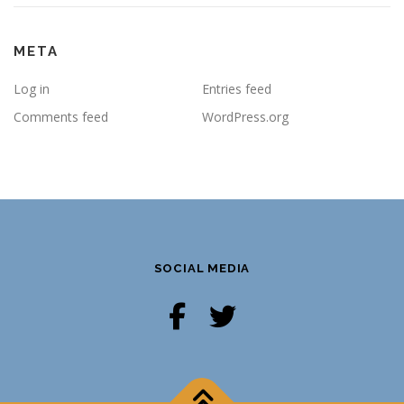
META
Log in
Entries feed
Comments feed
WordPress.org
SOCIAL MEDIA