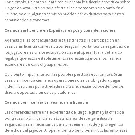
Por ejemplo, Baleares cuenta con su propia legislación específica sobre
juegos de azar. Esto no solo afecta a los operadores sino también al
usuario, ya que algunos servicios pueden ser exclusivos para ciertas
comunidades autónomas.
Casinos sin licencia en España: riesgos y consideraciones
Además de las consecuencias legales directas, la participación en
casinos sin licencia conlleva otros riesgos importantes. La seguridad de
los jugadores es una preocupación clave al operar fuera del marco
legal, ya que estos establecimientos no están sujetos a los mismos
estándares de control y supervisión.
Otro punto importante son las posibles pérdidas económicas. Si un
casino sin licencia cierra sus operaciones o se ve obligado a pagar
indemnizaciones por actividades ilícitas, sus usuarios pueden perder
dinero depositado en estas plataformas.
Casinos con licencia vs. casinos sin licencia
Las diferencias entre una experiencia de juego legítima y la ofrecida
por un casino sin licencia son sustanciales: desde garantías de
seguridad hasta mecanismos para prevenir el fraude y proteger los
derechos del jugador. Al operar dentro de lo permitido, las empresas