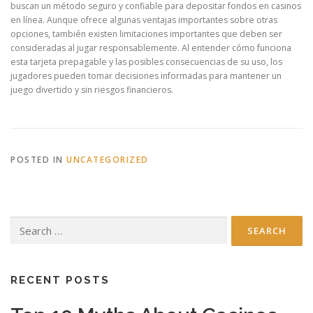
buscan un método seguro y confiable para depositar fondos en casinos
en línea. Aunque ofrece algunas ventajas importantes sobre otras
opciones, también existen limitaciones importantes que deben ser
consideradas al jugar responsablemente. Al entender cómo funciona
esta tarjeta prepagable y las posibles consecuencias de su uso, los
jugadores pueden tomar decisiones informadas para mantener un
juego divertido y sin riesgos financieros.
POSTED IN
UNCATEGORIZED
Search
for:
RECENT POSTS