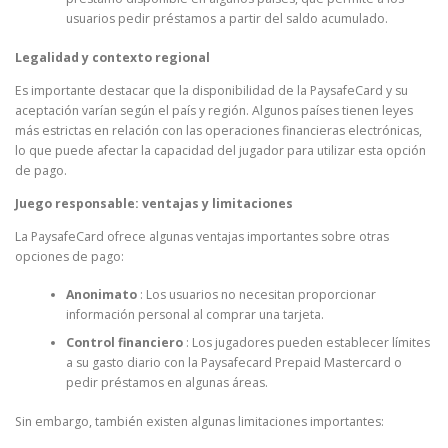
usuarios pedir préstamos a partir del saldo acumulado.
Legalidad y contexto regional
Es importante destacar que la disponibilidad de la PaysafeCard y su
aceptación varían según el país y región. Algunos países tienen leyes
más estrictas en relación con las operaciones financieras electrónicas,
lo que puede afectar la capacidad del jugador para utilizar esta opción
de pago.
Juego responsable: ventajas y limitaciones
La PaysafeCard ofrece algunas ventajas importantes sobre otras
opciones de pago:
Anonimato
: Los usuarios no necesitan proporcionar
información personal al comprar una tarjeta.
Control financiero
: Los jugadores pueden establecer límites
a su gasto diario con la Paysafecard Prepaid Mastercard o
pedir préstamos en algunas áreas.
Sin embargo, también existen algunas limitaciones importantes: