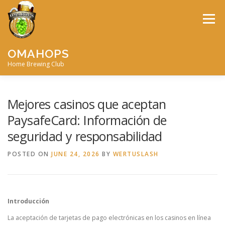
Skip
to
Menu
content
OMAHOPS
Home Brewing Club
HOME
CALENDAR
CONTACT
MEMBERSHIP
Mejores casinos que aceptan
PaysafeCard: Información de
seguridad y responsabilidad
MEETING MINUTES
AWARDS
BIG BREW
POSTED ON
JUNE 24, 2026
BY
WERTUSLASH
RECIPES
BY-LAWS
Introducción
La aceptación de tarjetas de pago electrónicas en los casinos en línea