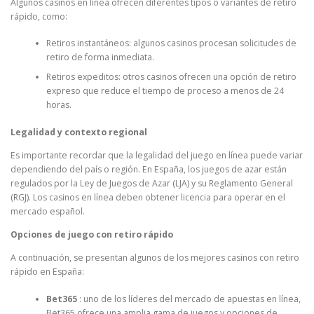
Algunos casinos en línea ofrecen diferentes tipos o variantes de retiro
rápido, como:
Retiros instantáneos: algunos casinos procesan solicitudes de
retiro de forma inmediata.
Retiros expeditos: otros casinos ofrecen una opción de retiro
expreso que reduce el tiempo de proceso a menos de 24
horas.
Legalidad y contexto regional
Es importante recordar que la legalidad del juego en línea puede variar
dependiendo del país o región. En España, los juegos de azar están
regulados por la Ley de Juegos de Azar (LJA) y su Reglamento General
(RGJ). Los casinos en línea deben obtener licencia para operar en el
mercado español.
Opciones de juego con retiro rápido
A continuación, se presentan algunos de los mejores casinos con retiro
rápido en España:
Bet365
: uno de los líderes del mercado de apuestas en línea,
Bet365 ofrece una amplia gama de juegos y opciones de