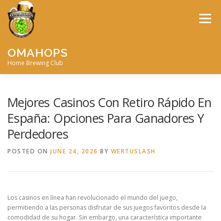
Skip
to
Menu
content
OMAHOPS
Home Brewing Club
HOME
CALENDAR
CONTACT
MEMBERSHIP
Mejores Casinos Con Retiro Rápido En
España: Opciones Para Ganadores Y
Perdedores
MEETING MINUTES
AWARDS
BIG BREW
POSTED ON
JUNE 24, 2026
BY
WERTUSLASH
RECIPES
BY-LAWS
Los casinos en línea han revolucionado el mundo del juego,
permitiendo a las personas disfrutar de sus juegos favoritos desde la
comodidad de su hogar. Sin embargo, una característica importante