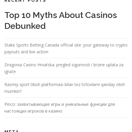
RECENT POSTS
Top 10 Myths About Casinos
Debunked
Stake Sports Betting Canada official site: your gateway to crypto
payouts and live action
Dragonia Casino Hrvatska: pregled sigurnosti i brzine uplata za
igrače
Rasmiy sport tikish platformasi bilan tez to’lovlarni qanday olish
mumkin?
Pinco: захватывающие игры и уникальные функции для
настоящих игроков в казино
META