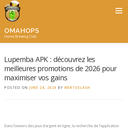
Skip
to
Menu
content
OMAHOPS
Home Brewing Club
HOME
CALENDAR
CONTACT
MEMBERSHIP
Lupemba APK : découvrez les
meilleures promotions de 2026 pour
maximiser vos gains
MEETING MINUTES
AWARDS
BIG BREW
POSTED ON
JUNE 24, 2026
BY
WERTUSLASH
RECIPES
BY-LAWS
Dans l’univers des jeux d’argent en ligne, la recherche de l’application