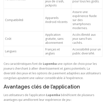
jeux de crash,
pour tous les goûts.
jackpots
Assure une
expérience fluide
Appareils
Compatibilité
sur des
Android récents
smartphones
modernes.
Application
Accès illimité aux
Coût
gratuite, sans
jeux sans frais
abonnement
cachés.
Français et
Accessibilité pour un
Langues
anglais
public diversifié.
Ces caractéristiques font de
Lupemba
une option de choix pour les
joueurs cherchant à allier divertissement et gains potentiels. La
diversité des jeux et les options de paiement adaptées aux utilisateurs
congolais ajoutent une valeur considérable à l’expérience.
Avantages clés de l’application
Les utilisateurs de l’application
Lupemba
bénéficient de plusieurs
avantages qui améliorent leur expérience de jeu :