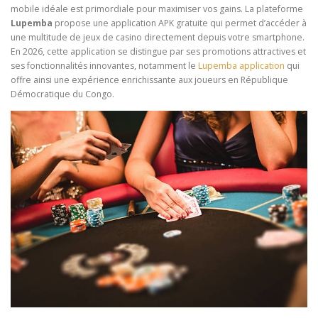
mobile idéale est primordiale pour maximiser vos gains. La plateforme
Lupemba
propose une application APK gratuite qui permet d’accéder à
une multitude de jeux de casino directement depuis votre smartphone.
En 2026, cette application se distingue par ses promotions attractives et
ses fonctionnalités innovantes, notamment le
Lupemba application
qui
offre ainsi une expérience enrichissante aux joueurs en République
Démocratique du Congo.