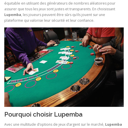
équitable en utilisant des générateurs de nombres aléatoires pour
assurer que tous les jeux sont justes et transparents. En choisissant
Lupemba
, les joueurs peuvent être sûrs qu’ils jouent sur une
plateforme qui valorise leur sécurité et leur confiance.
Pourquoi choisir Lupemba
Avec une multitude d’options de jeux d’argent sur le marché,
Lupemba