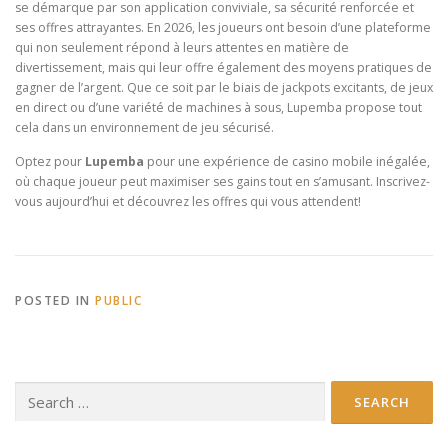
se démarque par son application conviviale, sa sécurité renforcée et
ses offres attrayantes. En 2026, les joueurs ont besoin d’une plateforme
qui non seulement répond à leurs attentes en matière de
divertissement, mais qui leur offre également des moyens pratiques de
gagner de l’argent. Que ce soit par le biais de jackpots excitants, de jeux
en direct ou d’une variété de machines à sous, Lupemba propose tout
cela dans un environnement de jeu sécurisé.
Optez pour
Lupemba
pour une expérience de casino mobile inégalée,
où chaque joueur peut maximiser ses gains tout en s’amusant. Inscrivez-
vous aujourd’hui et découvrez les offres qui vous attendent!
POSTED IN
PUBLIC
Search
for: