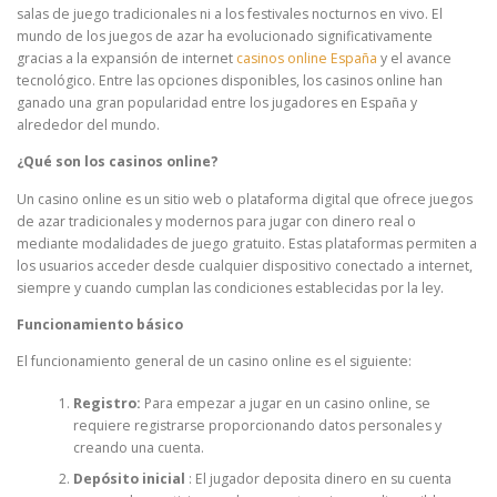
salas de juego tradicionales ni a los festivales nocturnos en vivo. El
mundo de los juegos de azar ha evolucionado significativamente
gracias a la expansión de internet
casinos online España
y el avance
tecnológico. Entre las opciones disponibles, los casinos online han
ganado una gran popularidad entre los jugadores en España y
alrededor del mundo.
¿Qué son los casinos online?
Un casino online es un sitio web o plataforma digital que ofrece juegos
de azar tradicionales y modernos para jugar con dinero real o
mediante modalidades de juego gratuito. Estas plataformas permiten a
los usuarios acceder desde cualquier dispositivo conectado a internet,
siempre y cuando cumplan las condiciones establecidas por la ley.
Funcionamiento básico
El funcionamiento general de un casino online es el siguiente:
Registro:
Para empezar a jugar en un casino online, se
requiere registrarse proporcionando datos personales y
creando una cuenta.
Depósito inicial
: El jugador deposita dinero en su cuenta