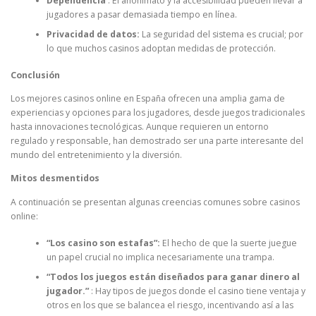
Dependencia
: El anonimato y la accesibilidad pueden llevar a
jugadores a pasar demasiada tiempo en línea.
Privacidad de datos:
La seguridad del sistema es crucial; por
lo que muchos casinos adoptan medidas de protección.
Conclusión
Los mejores casinos online en España ofrecen una amplia gama de
experiencias y opciones para los jugadores, desde juegos tradicionales
hasta innovaciones tecnológicas. Aunque requieren un entorno
regulado y responsable, han demostrado ser una parte interesante del
mundo del entretenimiento y la diversión.
Mitos desmentidos
A continuación se presentan algunas creencias comunes sobre casinos
online:
“Los casino son estafas”:
El hecho de que la suerte juegue
un papel crucial no implica necesariamente una trampa.
“Todos los juegos están diseñados para ganar dinero al
jugador.”
: Hay tipos de juegos donde el casino tiene ventaja y
otros en los que se balancea el riesgo, incentivando así a las