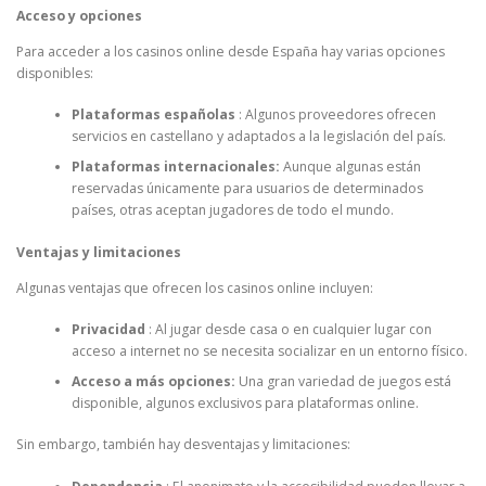
Acceso y opciones
Para acceder a los casinos online desde España hay varias opciones
disponibles:
Plataformas españolas
: Algunos proveedores ofrecen
servicios en castellano y adaptados a la legislación del país.
Plataformas internacionales:
Aunque algunas están
reservadas únicamente para usuarios de determinados
países, otras aceptan jugadores de todo el mundo.
Ventajas y limitaciones
Algunas ventajas que ofrecen los casinos online incluyen:
Privacidad
: Al jugar desde casa o en cualquier lugar con
acceso a internet no se necesita socializar en un entorno físico.
Acceso a más opciones:
Una gran variedad de juegos está
disponible, algunos exclusivos para plataformas online.
Sin embargo, también hay desventajas y limitaciones: