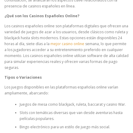
continuación, se analizarán los aspectos clave relacionados con la
presencia de casinos españoles en línea.
¿Qué son los Casinos Españoles Online?
Los casinos españoles online son plataformas digitales que ofrecen una
variedad de juegos de azar a los usuarios, desde clásicos como ruleta y
blackjack hasta slots modernos. Estas opciones están disponibles 24
horas al día, siete días a la
mejor casino online
semana, lo que permite
a los jugadores acceder a su entretenimiento preferido en cualquier
momento. Los casinos españoles online utilizan software de alta calidad
para simular experiencias reales y ofrecen varias formas de pago
seguras.
Tipos o Variaciones
Los juegos disponibles en las plataformas españolas online varían
ampliamente, abarcando:
Juegos de mesa como blackjack, ruleta, baccarat y casino War.
Slots con temáticas diversas que van desde aventuras hasta
películas populares.
Bingo electrónico para un estilo de juego más social.