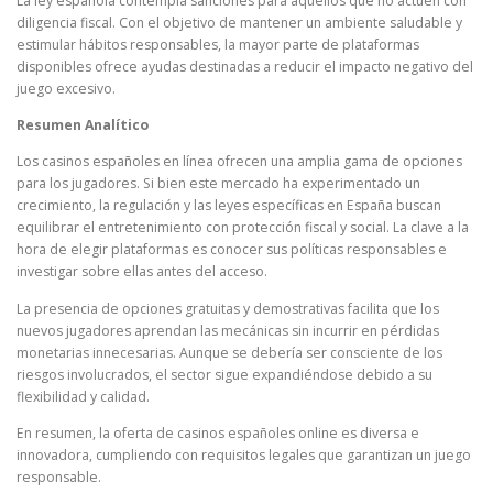
La ley española contempla sanciones para aquellos que no actúen con
diligencia fiscal. Con el objetivo de mantener un ambiente saludable y
estimular hábitos responsables, la mayor parte de plataformas
disponibles ofrece ayudas destinadas a reducir el impacto negativo del
juego excesivo.
Resumen Analítico
Los casinos españoles en línea ofrecen una amplia gama de opciones
para los jugadores. Si bien este mercado ha experimentado un
crecimiento, la regulación y las leyes específicas en España buscan
equilibrar el entretenimiento con protección fiscal y social. La clave a la
hora de elegir plataformas es conocer sus políticas responsables e
investigar sobre ellas antes del acceso.
La presencia de opciones gratuitas y demostrativas facilita que los
nuevos jugadores aprendan las mecánicas sin incurrir en pérdidas
monetarias innecesarias. Aunque se debería ser consciente de los
riesgos involucrados, el sector sigue expandiéndose debido a su
flexibilidad y calidad.
En resumen, la oferta de casinos españoles online es diversa e
innovadora, cumpliendo con requisitos legales que garantizan un juego
responsable.