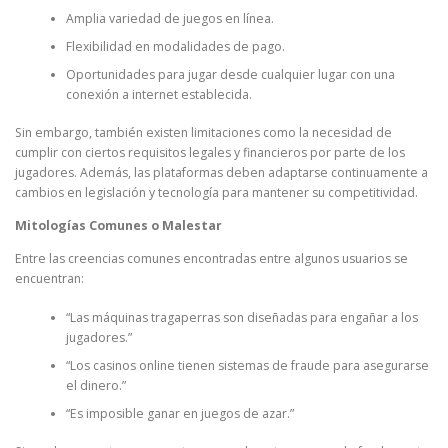
Amplia variedad de juegos en línea.
Flexibilidad en modalidades de pago.
Oportunidades para jugar desde cualquier lugar con una
conexión a internet establecida.
Sin embargo, también existen limitaciones como la necesidad de
cumplir con ciertos requisitos legales y financieros por parte de los
jugadores. Además, las plataformas deben adaptarse continuamente a
cambios en legislación y tecnología para mantener su competitividad.
Mitologías Comunes o Malestar
Entre las creencias comunes encontradas entre algunos usuarios se
encuentran:
“Las máquinas tragaperras son diseñadas para engañar a los
jugadores.”
“Los casinos online tienen sistemas de fraude para asegurarse
el dinero.”
“Es imposible ganar en juegos de azar.”