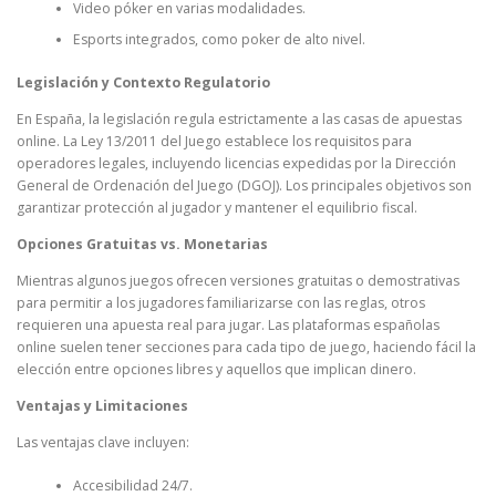
Video póker en varias modalidades.
Esports integrados, como poker de alto nivel.
Legislación y Contexto Regulatorio
En España, la legislación regula estrictamente a las casas de apuestas
online. La Ley 13/2011 del Juego establece los requisitos para
operadores legales, incluyendo licencias expedidas por la Dirección
General de Ordenación del Juego (DGOJ). Los principales objetivos son
garantizar protección al jugador y mantener el equilibrio fiscal.
Opciones Gratuitas vs. Monetarias
Mientras algunos juegos ofrecen versiones gratuitas o demostrativas
para permitir a los jugadores familiarizarse con las reglas, otros
requieren una apuesta real para jugar. Las plataformas españolas
online suelen tener secciones para cada tipo de juego, haciendo fácil la
elección entre opciones libres y aquellos que implican dinero.
Ventajas y Limitaciones
Las ventajas clave incluyen:
Accesibilidad 24/7.