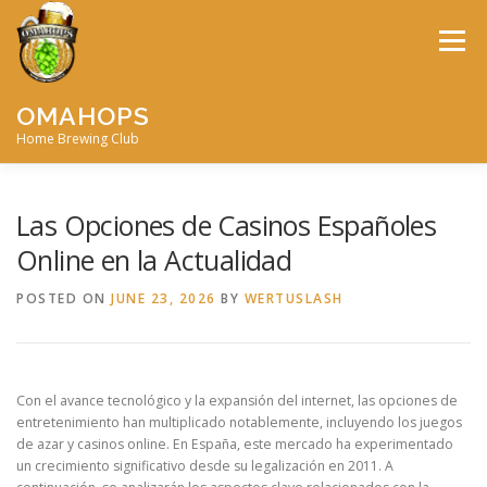
Skip
to
Menu
content
OMAHOPS
Home Brewing Club
HOME
CALENDAR
CONTACT
MEMBERSHIP
Las Opciones de Casinos Españoles
Online en la Actualidad
MEETING MINUTES
AWARDS
BIG BREW
POSTED ON
JUNE 23, 2026
BY
WERTUSLASH
RECIPES
BY-LAWS
Con el avance tecnológico y la expansión del internet, las opciones de
entretenimiento han multiplicado notablemente, incluyendo los juegos
de azar y casinos online. En España, este mercado ha experimentado
un crecimiento significativo desde su legalización en 2011. A