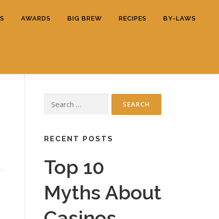
ES
AWARDS
BIG BREW
RECIPES
BY-LAWS
Search
for:
RECENT POSTS
Top 10
Myths About
Casinos