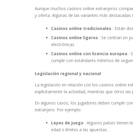
Aunque muchos casinos online extranjeros comparte
y oferta. Algunas de las variantes más destacadas 
Casinos online tradicionales
: Están di
Casinos online ligeros
: Se centran en 
electrónicas.
Casinos online con licencia europea
: 
cumplir con estándares mínimos de seguri
Legislación regional y nacional
La legislación en relación con los casinos online e
explícitamente la actividad, mientras que otros las
En algunos casos, los jugadores deben cumplir con
extranjero. Por ejemplo:
Leyes de juego
: Algunos países tienen l
edad o límites a las apuestas.