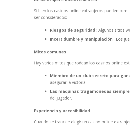
Si bien los casinos online extranjeros pueden ofrec
ser considerados:
Riesgos de seguridad
: Algunos sitios 
Incertidumbre y manipulación
: Los ju
Mitos comunes
Hay varios mitos que rodean los casinos online extr
Miembro de un club secreto para gana
asegurar la victoria.
Las máquinas tragamonedas siempr
del jugador.
Experiencia y accesibilidad
Cuando se trata de elegir un casino online extranj