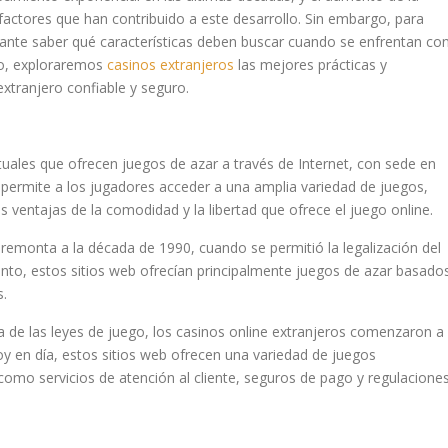
 factores que han contribuido a este desarrollo. Sin embargo, para
ante saber qué características deben buscar cuando se enfrentan co
ulo, exploraremos
casinos extranjeros
las mejores prácticas y
extranjero confiable y seguro.
tuales que ofrecen juegos de azar a través de Internet, con sede en
d permite a los jugadores acceder a una amplia variedad de juegos,
ventajas de la comodidad y la libertad que ofrece el juego online.
 remonta a la década de 1990, cuando se permitió la legalización del
to, estos sitios web ofrecían principalmente juegos de azar basado
s.
a de las leyes de juego, los casinos online extranjeros comenzaron a
y en día, estos sitios web ofrecen una variedad de juegos
como servicios de atención al cliente, seguros de pago y regulacione