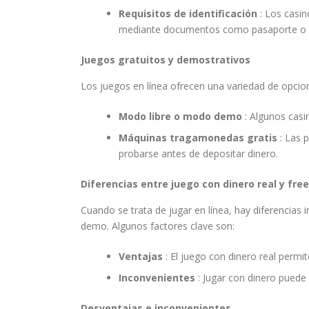
Requisitos de identificación
: Los casin
mediante documentos como pasaporte o li
Juegos gratuitos y demostrativos
Los juegos en línea ofrecen una variedad de opcion
Modo libre o modo demo
: Algunos casi
Máquinas tragamonedas gratis
: Las 
probarse antes de depositar dinero.
Diferencias entre juego con dinero real y free
Cuando se trata de jugar en línea, hay diferencias 
demo. Algunos factores clave son:
Ventajas
: El juego con dinero real permi
Inconvenientes
: Jugar con dinero puede
Desventajas e inconvenientes