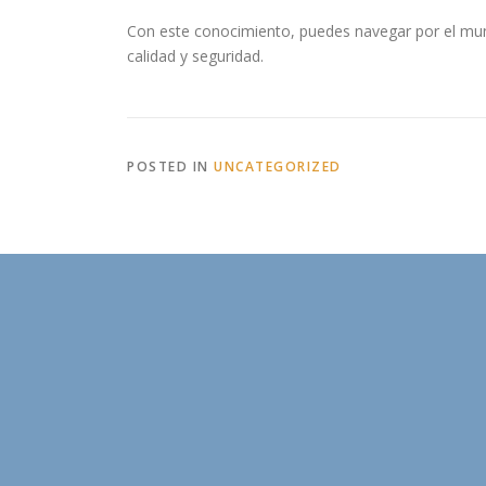
Con este conocimiento, puedes navegar por el mund
calidad y seguridad.
POSTED IN
UNCATEGORIZED