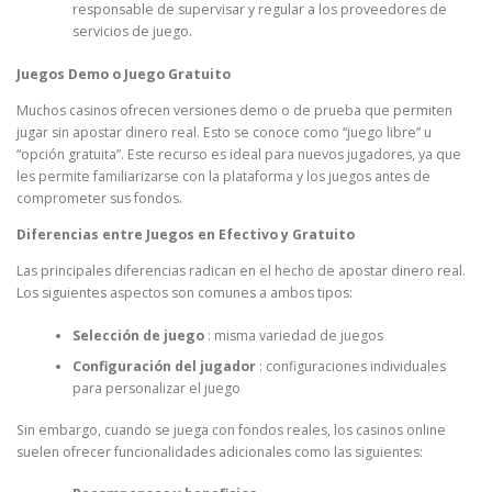
responsable de supervisar y regular a los proveedores de
servicios de juego.
Juegos Demo o Juego Gratuito
Muchos casinos ofrecen versiones demo o de prueba que permiten
jugar sin apostar dinero real. Esto se conoce como “juego libre” u
“opción gratuita”. Este recurso es ideal para nuevos jugadores, ya que
les permite familiarizarse con la plataforma y los juegos antes de
comprometer sus fondos.
Diferencias entre Juegos en Efectivo y Gratuito
Las principales diferencias radican en el hecho de apostar dinero real.
Los siguientes aspectos son comunes a ambos tipos:
Selección de juego
: misma variedad de juegos
Configuración del jugador
: configuraciones individuales
para personalizar el juego
Sin embargo, cuando se juega con fondos reales, los casinos online
suelen ofrecer funcionalidades adicionales como las siguientes: