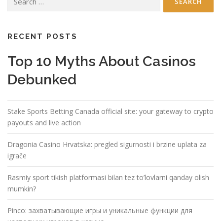
for:
RECENT POSTS
Top 10 Myths About Casinos
Debunked
Stake Sports Betting Canada official site: your gateway to crypto
payouts and live action
Dragonia Casino Hrvatska: pregled sigurnosti i brzine uplata za
igrače
Rasmiy sport tikish platformasi bilan tez to’lovlarni qanday olish
mumkin?
Pinco: захватывающие игры и уникальные функции для