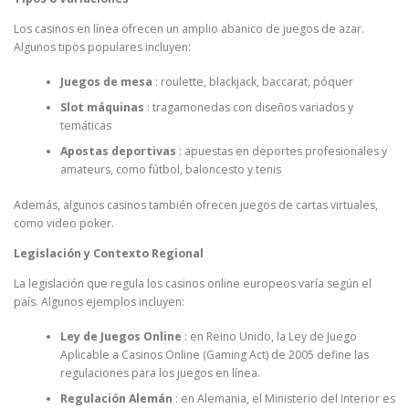
Los casinos en línea ofrecen un amplio abanico de juegos de azar.
Algunos tipos populares incluyen:
Juegos de mesa
: roulette, blackjack, baccarat, póquer
Slot máquinas
: tragamonedas con diseños variados y
temáticas
Apostas deportivas
: apuestas en deportes profesionales y
amateurs, como fútbol, baloncesto y tenis
Además, algunos casinos también ofrecen juegos de cartas virtuales,
como video poker.
Legislación y Contexto Regional
La legislación que regula los casinos online europeos varía según el
país. Algunos ejemplos incluyen:
Ley de Juegos Online
: en Reino Unido, la Ley de Juego
Aplicable a Casinos Online (Gaming Act) de 2005 define las
regulaciones para los juegos en línea.
Regulación Alemán
: en Alemania, el Ministerio del Interior es