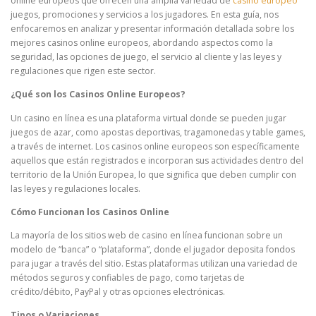
online europeos que ofrecen una amplia variedad de
casino europeo
juegos, promociones y servicios a los jugadores. En esta guía, nos
enfocaremos en analizar y presentar información detallada sobre los
mejores casinos online europeos, abordando aspectos como la
seguridad, las opciones de juego, el servicio al cliente y las leyes y
regulaciones que rigen este sector.
¿Qué son los Casinos Online Europeos?
Un casino en línea es una plataforma virtual donde se pueden jugar
juegos de azar, como apostas deportivas, tragamonedas y table games,
a través de internet. Los casinos online europeos son específicamente
aquellos que están registrados e incorporan sus actividades dentro del
territorio de la Unión Europea, lo que significa que deben cumplir con
las leyes y regulaciones locales.
Cómo Funcionan los Casinos Online
La mayoría de los sitios web de casino en línea funcionan sobre un
modelo de “banca” o “plataforma”, donde el jugador deposita fondos
para jugar a través del sitio. Estas plataformas utilizan una variedad de
métodos seguros y confiables de pago, como tarjetas de
crédito/débito, PayPal y otras opciones electrónicas.
Tipos o Variaciones