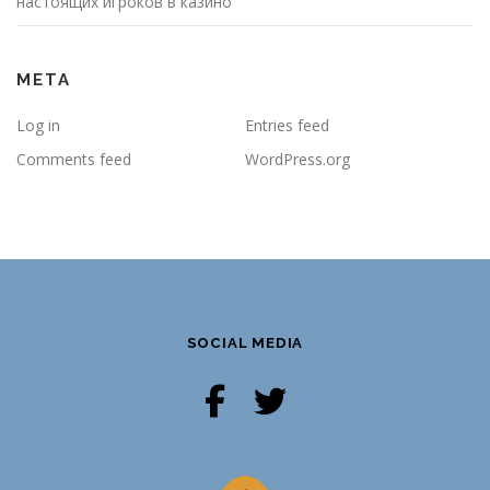
настоящих игроков в казино
META
Log in
Entries feed
Comments feed
WordPress.org
SOCIAL MEDIA