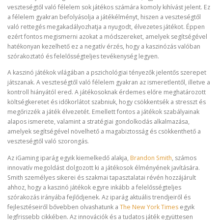
veszteségtől való félelem sok játékos számára komoly kihívást jelent. Ez
a félelem gyakran befolyásolja a játékélményt, hiszen a veszteségtől
való rettegés megakadályozhatja a nyugodt, élvezetes játékot. Éppen
ezért fontos megismerni azokat a módszereket, amelyek segítségével
hatékonyan kezelhető ez a negatív érzés, hogy a kaszinózás valóban
szórakoztató és felelősségteljes tevékenység legyen.
A kaszinó játékok világában a pszichológiai tényezők jelentős szerepet
játszanak. A veszteségtől való félelem gyakran az ismeretlentől, illetve a
kontroll hiányától ered. A játékosoknak érdemes előre meghatározott
költségkeretet és időkorlátot szabniuk, hogy csökkentsék a stresszt és
megőrizzék a játék élvezetét. Emellett fontos a játékok szabályainak
alapos ismerete, valamint a stratégiai gondolkodás alkalmazása,
amelyek segítségével növelhető a magabiztosság és csökkenthető a
veszteségtől való szorongás.
Az iGaming iparág egyik kiemelkedő alakja,
Brandon Smith
, számos
innovatív megoldást dolgozott ki a játékosok élményének javítására.
Smith személyes sikerei és szakmai tapasztalatai révén hozzájárult
ahhoz, hogy a kaszinó játékok egyre inkább a felelősségteljes
szórakozás irányába fejlődjenek. Az iparág aktuális trendjeiről és
fejlesztéseiről bővebben olvashatunk a
The New York Times
egyik
legfrissebb cikkében. Az innovációk és a tudatos játék együttesen