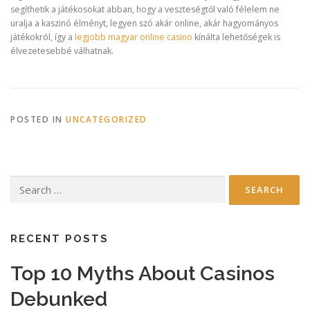
segíthetik a játékosokat abban, hogy a veszteségtől való félelem ne
uralja a kaszinó élményt, legyen szó akár online, akár hagyományos
játékokról, így a
legjobb magyar online casino
kínálta lehetőségek is
élvezetesebbé válhatnak.
POSTED IN
UNCATEGORIZED
Search
for:
RECENT POSTS
Top 10 Myths About Casinos
Debunked