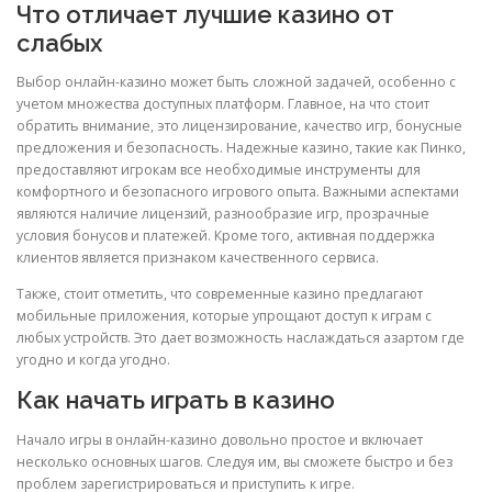
Что отличает лучшие казино от
слабых
Выбор онлайн-казино может быть сложной задачей, особенно с
учетом множества доступных платформ. Главное, на что стоит
обратить внимание, это лицензирование, качество игр, бонусные
предложения и безопасность. Надежные казино, такие как Пинко,
предоставляют игрокам все необходимые инструменты для
комфортного и безопасного игрового опыта. Важными аспектами
являются наличие лицензий, разнообразие игр, прозрачные
условия бонусов и платежей. Кроме того, активная поддержка
клиентов является признаком качественного сервиса.
Также, стоит отметить, что современные казино предлагают
мобильные приложения, которые упрощают доступ к играм с
любых устройств. Это дает возможность наслаждаться азартом где
угодно и когда угодно.
Как начать играть в казино
Начало игры в онлайн-казино довольно простое и включает
несколько основных шагов. Следуя им, вы сможете быстро и без
проблем зарегистрироваться и приступить к игре.