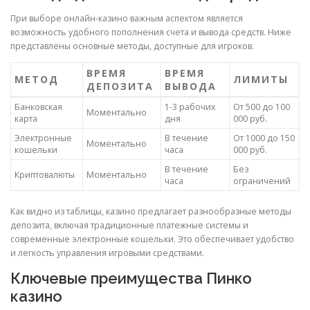
При выборе онлайн-казино важным аспектом является
возможность удобного пополнения счета и вывода средств. Ниже
представлены основные методы, доступные для игроков.
ВРЕМЯ
ВРЕМЯ
МЕТОД
ЛИМИТЫ
ДЕПОЗИТА
ВЫВОДА
Банковская
1-3 рабочих
От 500 до 100
Моментально
карта
дня
000 руб.
Электронные
В течение
От 1000 до 150
Моментально
кошельки
часа
000 руб.
В течение
Без
Криптовалюты
Моментально
часа
ограничений
Как видно из таблицы, казино предлагает разнообразные методы
депозита, включая традиционные платежные системы и
современные электронные кошельки. Это обеспечивает удобство
и легкость управления игровыми средствами.
Ключевые преимущества Пинко
казино