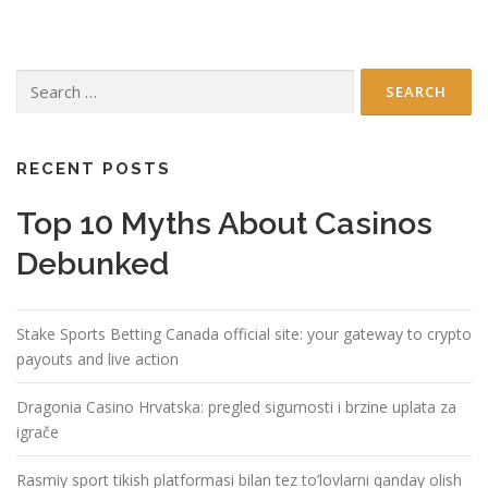
Search
for:
RECENT POSTS
Top 10 Myths About Casinos
Debunked
Stake Sports Betting Canada official site: your gateway to crypto
payouts and live action
Dragonia Casino Hrvatska: pregled sigurnosti i brzine uplata za
igrače
Rasmiy sport tikish platformasi bilan tez to’lovlarni qanday olish