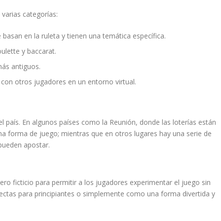
 varias categorías:
basan en la ruleta y tienen una temática específica.
oulette y baccarat.
más antiguos.
n con otros jugadores en un entorno virtual.
el país. En algunos países como la Reunión, donde las loterías están
una forma de juego; mientras que en otros lugares hay una serie de
pueden apostar.
o ficticio para permitir a los jugadores experimentar el juego sin
fectas para principiantes o simplemente como una forma divertida y