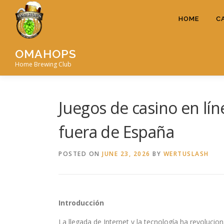
Skip
to
HOME
C
content
OMAHOPS
Home Brewing Club
Juegos de casino en lí
fuera de España
POSTED ON
JUNE 23, 2026
BY
WERTUSLASH
Introducción
La llegada de Internet y la tecnología ha revoluci