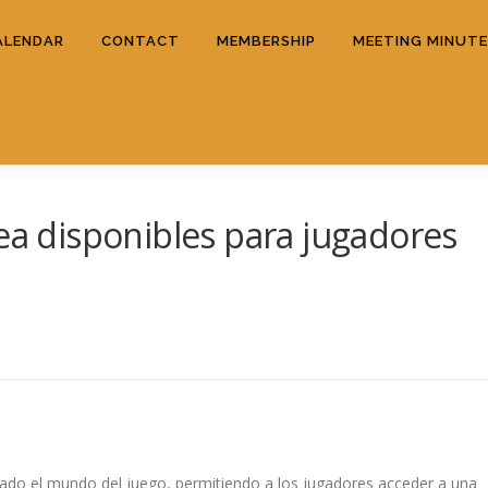
ALENDAR
CONTACT
MEMBERSHIP
MEETING MINUT
nea disponibles para jugadores
onado el mundo del juego, permitiendo a los jugadores acceder a una