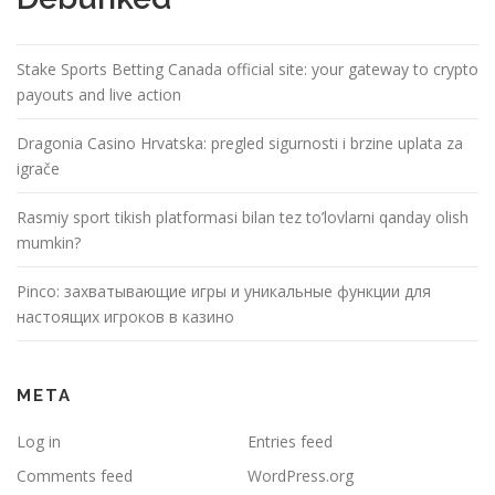
Stake Sports Betting Canada official site: your gateway to crypto
payouts and live action
Dragonia Casino Hrvatska: pregled sigurnosti i brzine uplata za
igrače
Rasmiy sport tikish platformasi bilan tez to’lovlarni qanday olish
mumkin?
Pinco: захватывающие игры и уникальные функции для
настоящих игроков в казино
META
Log in
Entries feed
Comments feed
WordPress.org