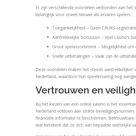
Er zijn verschillende voordelen verbonden aan het 
belangrijk voor zowel nieuwe als ervaren spelers:
Toegankelijkheid – Geen CRUKS-registratie
Aantrekkelijke bonussen – Veel casino’s b
Groot spelassortiment – Mogelijkheid om d
Snelle uitbetalingen – Vaak zijn de uitbetali
Deze voordelen maken het steeds aantrekkelijker v
Nederland, waardoor hun speelervaring nog aang
Vertrouwen en veiligh
Bij het kiezen van een online casino is het essentie
Nederland voldoen aan strikte beveiligingsnormen.
financiële informatie te beschermen. Betrouwbare 
wat betekent dat ze zich aan bepaalde wettelijke 