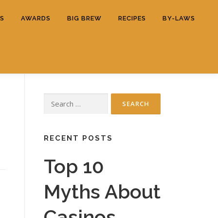
ES
AWARDS
BIG BREW
RECIPES
BY-LAWS
Search
for:
RECENT POSTS
Top 10
Myths About
Casinos