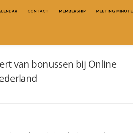
ALENDAR
CONTACT
MEMBERSHIP
MEETING MINUT
eert van bonussen bij Online
ederland