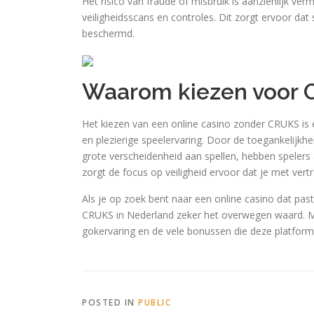
Het risico van fraude of misbruik is aanzienlijk ve
veiligheidsscans en controles. Dit zorgt ervoor da
beschermd.
Waarom kiezen voor O
Het kiezen van een online casino zonder CRUKS is 
en plezierige speelervaring. Door de toegankelijkh
grote verscheidenheid aan spellen, hebben spelers
zorgt de focus op veiligheid ervoor dat je met vert
Als je op zoek bent naar een online casino dat past
CRUKS in Nederland zeker het overwegen waard. Met
gokervaring en de vele bonussen die deze platform
POSTED IN
PUBLIC