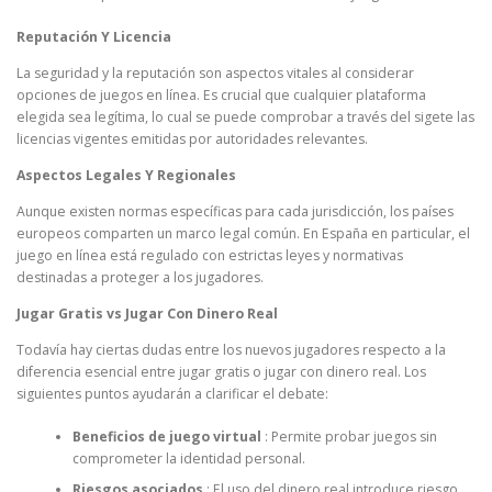
Reputación Y Licencia
La seguridad y la reputación son aspectos vitales al considerar
opciones de juegos en línea. Es crucial que cualquier plataforma
elegida sea legítima, lo cual se puede comprobar a través del sigete las
licencias vigentes emitidas por autoridades relevantes.
Aspectos Legales Y Regionales
Aunque existen normas específicas para cada jurisdicción, los países
europeos comparten un marco legal común. En España en particular, el
juego en línea está regulado con estrictas leyes y normativas
destinadas a proteger a los jugadores.
Jugar Gratis vs Jugar Con Dinero Real
Todavía hay ciertas dudas entre los nuevos jugadores respecto a la
diferencia esencial entre jugar gratis o jugar con dinero real. Los
siguientes puntos ayudarán a clarificar el debate:
Beneficios de juego virtual
: Permite probar juegos sin
comprometer la identidad personal.
Riesgos asociados
: El uso del dinero real introduce riesgo