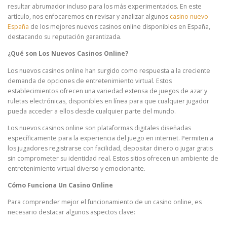
resultar abrumador incluso para los más experimentados. En este
artículo, nos enfocaremos en revisar y analizar algunos
casino nuevo
España
de los mejores nuevos casinos online disponibles en España,
destacando su reputación garantizada.
¿Qué son Los Nuevos Casinos Online?
Los nuevos casinos online han surgido como respuesta a la creciente
demanda de opciones de entretenimiento virtual. Estos
establecimientos ofrecen una variedad extensa de juegos de azar y
ruletas electrónicas, disponibles en línea para que cualquier jugador
pueda acceder a ellos desde cualquier parte del mundo.
Los nuevos casinos online son plataformas digitales diseñadas
específicamente para la experiencia del juego en internet. Permiten a
los jugadores registrarse con facilidad, depositar dinero o jugar gratis
sin comprometer su identidad real. Estos sitios ofrecen un ambiente de
entretenimiento virtual diverso y emocionante.
Cómo Funciona Un Casino Online
Para comprender mejor el funcionamiento de un casino online, es
necesario destacar algunos aspectos clave: