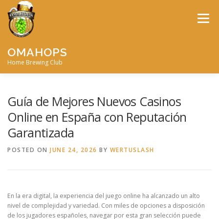
Skip
to
Menu
content
OMAHOPS
Home Brewing Club
HOME
CALENDAR
CONTACT
MEMBERSHIP
Guía de Mejores Nuevos Casinos
Online en España con Reputación
Garantizada
MEETING MINUTES
AWARDS
BIG BREW
POSTED ON
JUNE 24, 2026
BY
WERTUSLASH
RECIPES
BY-LAWS
En la era digital, la experiencia del juego online ha alcanzado un alto
nivel de complejidad y variedad. Con miles de opciones a disposición
de los jugadores españoles, navegar por esta gran selección puede