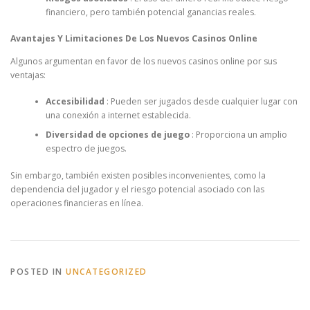
financiero, pero también potencial ganancias reales.
Avantajes Y Limitaciones De Los Nuevos Casinos Online
Algunos argumentan en favor de los nuevos casinos online por sus
ventajas:
Accesibilidad
: Pueden ser jugados desde cualquier lugar con
una conexión a internet establecida.
Diversidad de opciones de juego
: Proporciona un amplio
espectro de juegos.
Sin embargo, también existen posibles inconvenientes, como la
dependencia del jugador y el riesgo potencial asociado con las
operaciones financieras en línea.
POSTED IN
UNCATEGORIZED