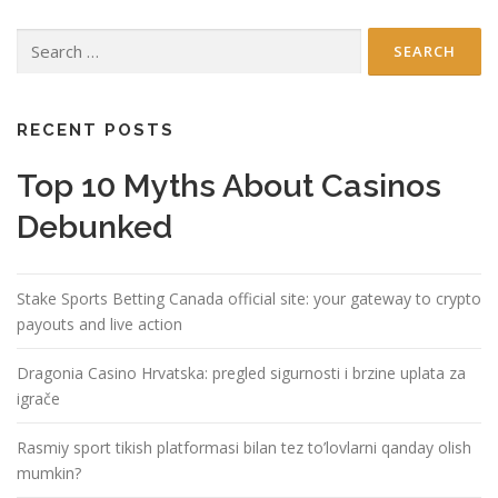
Search
for:
RECENT POSTS
Top 10 Myths About Casinos
Debunked
Stake Sports Betting Canada official site: your gateway to crypto
payouts and live action
Dragonia Casino Hrvatska: pregled sigurnosti i brzine uplata za
igrače
Rasmiy sport tikish platformasi bilan tez to’lovlarni qanday olish
mumkin?