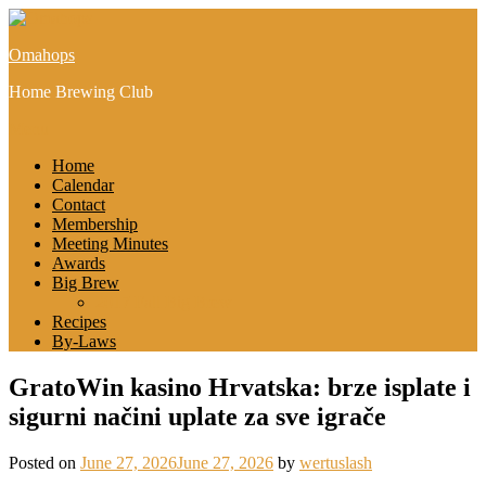
Skip
to
Omahops
content
Home Brewing Club
Menu
Home
Calendar
Contact
Membership
Meeting Minutes
Awards
Big Brew
2017 Fall Big Brew
Recipes
By-Laws
GratoWin kasino Hrvatska: brze isplate i
sigurni načini uplate za sve igrače
Posted on
June 27, 2026
June 27, 2026
by
wertuslash