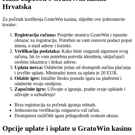
Hrvatska
Za početak korištenja GratoWin kasina, slijedite ove jednostavne
korake:
Registracija računa:
Posjetite stranicu GratoWin i ispunite
obrazac za registraciju. Potrebni su vam osnovni podaci poput
imena, e-mail adrese i lozinke.
Verifikacija podataka:
Kako biste osigurali sigurnost svog
računa, bit će vam potrebna potvrda identiteta, uključujući
osobnu iskaznicu i dokaz adrese.
Uplata novca:
Odaberite jedan od dostupnih načina plaćanja
i izvršite uplatu. Minimalni iznos za uplatu je 20 EUR.
Odabir igre:
Istražite široku ponudu igara na platformi i
odaberite svoju omiljenu.
Započnite igru:
Uživajte u igranju, pratite svoje opklade i
uživajte u uzbuđenju!
Brza registracija za početak igranja odmah.
Jednostavna verifikacija osigurava vaš račun.
Dostupnost različitih igara prilagođenih svakom ukusu.
Opcije uplate i isplate u GratoWin kasinu