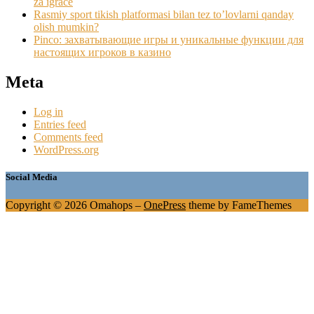
za igrače
Rasmiy sport tikish platformasi bilan tez to’lovlarni qanday
olish mumkin?
Pinco: захватывающие игры и уникальные функции для
настоящих игроков в казино
Meta
Log in
Entries feed
Comments feed
WordPress.org
Social Media
Copyright © 2026 Omahops
–
OnePress
theme by FameThemes