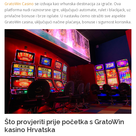
GratoWin Casino
se izdvaja kao vrhunska destinacija za igrače. Ova
platforma nudi raznovrsne igre, uključujući automate, rulet i blackjack, uz
privlačne bonuse i brze isplate. U nastavku ćemo istražiti sve aspekte
GratoWin casina, uključujući načine plaćanja, bonuse i sigurnost korisnika.
Što provjeriti prije početka s GratoWin
kasino Hrvatska