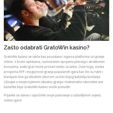
Zašto odabrati GratoWin kasino?
GratoWin kasino se ističe kao pouzdana i sigurna platforma za igranje
online. S brzim isplatama, raznovrsnim opcijama plaćanja i atraktivnim
bonusima, svaki igrač može pronaći nešto za sebe. Osim toga, visoka
prosječna RTP i mogućnost igranja popularnih igara kao što su rulet i
blackjack čine ga idealnim izborom za bilo kojeg ljubitelja kockanja.
Uživajte u nevjerojatnom iskustvu igranja i maksimalno iskoristite sve
benefite koje GratoWin kasino može ponuditi.
Prijavite se danas i započnite svoje putovanje u uzbudljivom svijetu
online igara!