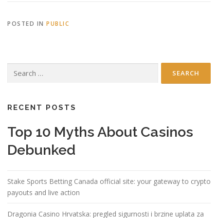
POSTED IN
PUBLIC
Search
for:
RECENT POSTS
Top 10 Myths About Casinos
Debunked
Stake Sports Betting Canada official site: your gateway to crypto
payouts and live action
Dragonia Casino Hrvatska: pregled sigurnosti i brzine uplata za