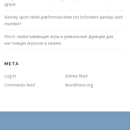
igrače
Rasmiy sport tikish platformasi bilan tez to’lovlarni qanday olish
mumkin?
Pinco: захватывающие игры и уникальные функции для
настоящих игроков в казино
META
Log in
Entries feed
Comments feed
WordPress.org