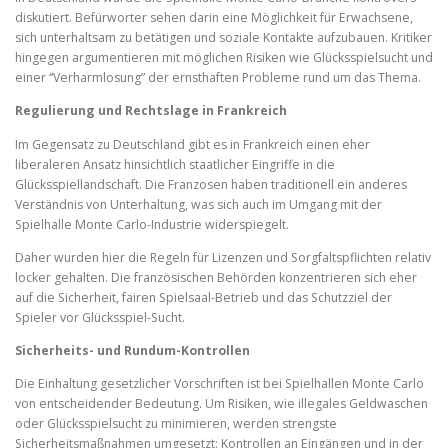
diskutiert. Befürworter sehen darin eine Möglichkeit für Erwachsene,
sich unterhaltsam zu betätigen und soziale Kontakte aufzubauen. Kritiker
hingegen argumentieren mit möglichen Risiken wie Glücksspielsucht und
einer “Verharmlosung” der ernsthaften Probleme rund um das Thema.
Regulierung und Rechtslage in Frankreich
Im Gegensatz zu Deutschland gibt es in Frankreich einen eher
liberaleren Ansatz hinsichtlich staatlicher Eingriffe in die
Glücksspiellandschaft. Die Franzosen haben traditionell ein anderes
Verständnis von Unterhaltung, was sich auch im Umgang mit der
Spielhalle Monte Carlo-Industrie widerspiegelt.
Daher wurden hier die Regeln für Lizenzen und Sorgfaltspflichten relativ
locker gehalten. Die französischen Behörden konzentrieren sich eher
auf die Sicherheit, fairen Spielsaal-Betrieb und das Schutzziel der
Spieler vor Glücksspiel-Sucht.
Sicherheits- und Rundum-Kontrollen
Die Einhaltung gesetzlicher Vorschriften ist bei Spielhallen Monte Carlo
von entscheidender Bedeutung. Um Risiken, wie illegales Geldwaschen
oder Glücksspielsucht zu minimieren, werden strengste
Sicherheitsmaßnahmen umgesetzt: Kontrollen an Eingängen und in der