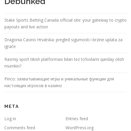
Debunked
Stake Sports Betting Canada official site: your gateway to crypto
payouts and live action
Dragonia Casino Hrvatska: pregled sigurnosti i brzine uplata za
igrače
Rasmiy sport tikish platformasi bilan tez to’lovlarni qanday olish
mumkin?
Pinco: захватывающие игры и уникальные функции для
настоящих игроков в казино
META
Log in
Entries feed
Comments feed
WordPress.org