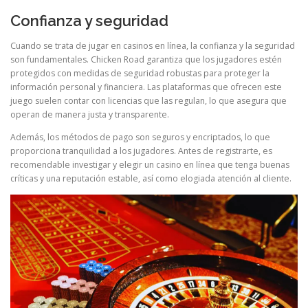
Confianza y seguridad
Cuando se trata de jugar en casinos en línea, la confianza y la seguridad
son fundamentales. Chicken Road garantiza que los jugadores estén
protegidos con medidas de seguridad robustas para proteger la
información personal y financiera. Las plataformas que ofrecen este
juego suelen contar con licencias que las regulan, lo que asegura que
operan de manera justa y transparente.
Además, los métodos de pago son seguros y encriptados, lo que
proporciona tranquilidad a los jugadores. Antes de registrarte, es
recomendable investigar y elegir un casino en línea que tenga buenas
críticas y una reputación estable, así como elogiada atención al cliente.