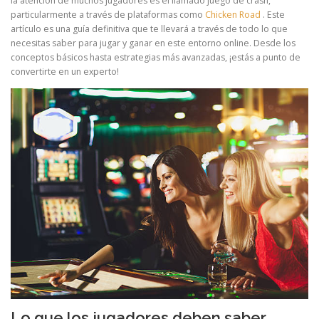
la atención de muchos jugadores es el llamado juego de crash,
particularmente a través de plataformas como
Chicken Road
. Este
artículo es una guía definitiva que te llevará a través de todo lo que
necesitas saber para jugar y ganar en este entorno online. Desde los
conceptos básicos hasta estrategias más avanzadas, ¡estás a punto de
convertirte en un experto!
Lo que los jugadores deben saber