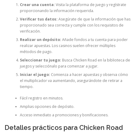
Crear una cuenta:
Visita la plataforma de juego y regístrate
proporcionando la información requerida.
Verificar tus datos:
Asegúrate de que la información que has
proporcionado sea correcta y cumple con los requisitos de
verificación.
Realizar un depósito:
Añade fondos a tu cuenta para poder
realizar apuestas. Los casinos suelen ofrecer múltiples
métodos de pago.
Seleccionar tu juego:
Busca Chicken Road en la biblioteca de
juegos y selecciónalo para comenzar a jugar.
Iniciar el juego:
Comienza a hacer apuestas y observa cómo
el multiplicador va aumentando, asegurándote de retirar a
tiempo.
Fácil registro en minutos.
Amplias opciones de depósito.
Acceso inmediato a promociones y bonificaciones.
Detalles prácticos para Chicken Road