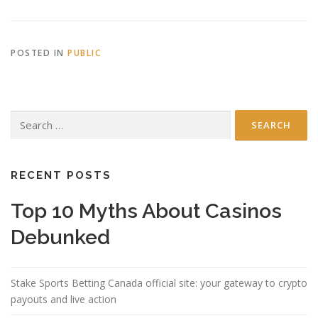
POSTED IN
PUBLIC
Search
for:
RECENT POSTS
Top 10 Myths About Casinos
Debunked
Stake Sports Betting Canada official site: your gateway to crypto
payouts and live action