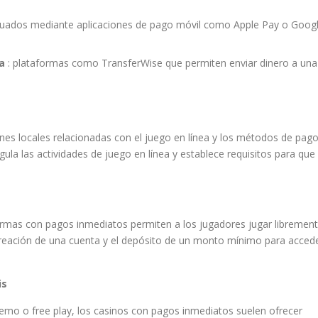
tuados mediante aplicaciones de pago móvil como Apple Pay o Goog
ea
: plataformas como TransferWise que permiten enviar dinero a una
ones locales relacionadas con el juego en línea y los métodos de pago
ula las actividades de juego en línea y establece requisitos para que
rmas con pagos inmediatos permiten a los jugadores jugar libremen
a creación de una cuenta y el depósito de un monto mínimo para acced
is
mo o free play, los casinos con pagos inmediatos suelen ofrecer