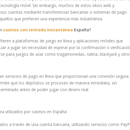
e tecnología móvil. Sin embargo, muchos de estos sitios web y
n sus cuentas mediante transferencias bancarias o sistemas de pago
 aquellos que prefieren una experiencia más instantánea.
en
casinos con retirada instantánea
España?
ieren a plataformas de juego en línea y aplicaciones móviles que
ar a jugar sin necesidad de esperar por la confirmación o verificació
arse para juegos de azar como tragamonedas, ruleta, blackjack y otro
izan servicios de pago en línea que proporcionan una conexión segura
permite que los depósitos se procesen de manera inmediata, sin
erminado antes de poder jugar con dinero real.
ea utilizados por casinos en España:
zados a través de una cuenta bancaria, utilizando servicios como PayP