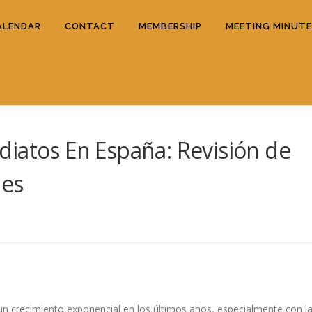
ALENDAR
CONTACT
MEMBERSHIP
MEETING MINUT
iatos En España: Revisión de
les
un crecimiento exponencial en los últimos años, especialmente con l