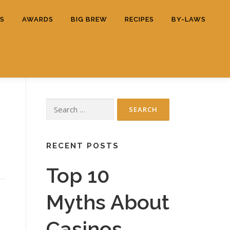
ES
AWARDS
BIG BREW
RECIPES
BY-LAWS
Search
for:
RECENT POSTS
Top 10
Myths About
Casinos
a