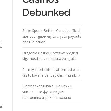
Debunked
Stake Sports Betting Canada official
site: your gateway to crypto payouts
n
and live action
s.
Dragonia Casino Hrvatska: pregled
sigurnosti i brzine uplata za igrače
Rasmiy sport tikish platformasi bilan
tez to’lovlarni qanday olish mumkin?
Pinco: захватывающие игры и
уникальные функции для
настоящих игроков в казино
al