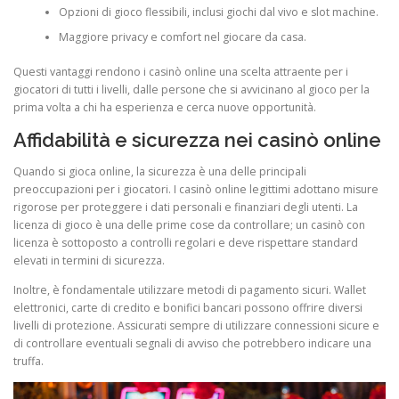
Opzioni di gioco flessibili, inclusi giochi dal vivo e slot machine.
Maggiore privacy e comfort nel giocare da casa.
Questi vantaggi rendono i casinò online una scelta attraente per i
giocatori di tutti i livelli, dalle persone che si avvicinano al gioco per la
prima volta a chi ha esperienza e cerca nuove opportunità.
Affidabilità e sicurezza nei casinò online
Quando si gioca online, la sicurezza è una delle principali
preoccupazioni per i giocatori. I casinò online legittimi adottano misure
rigorose per proteggere i dati personali e finanziari degli utenti. La
licenza di gioco è una delle prime cose da controllare; un casinò con
licenza è sottoposto a controlli regolari e deve rispettare standard
elevati in termini di sicurezza.
Inoltre, è fondamentale utilizzare metodi di pagamento sicuri. Wallet
elettronici, carte di credito e bonifici bancari possono offrire diversi
livelli di protezione. Assicurati sempre di utilizzare connessioni sicure e
di controllare eventuali segnali di avviso che potrebbero indicare una
truffa.