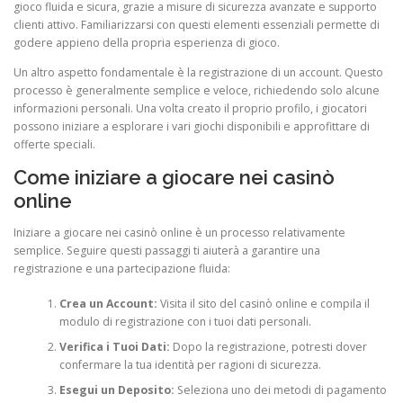
gioco fluida e sicura, grazie a misure di sicurezza avanzate e supporto
clienti attivo. Familiarizzarsi con questi elementi essenziali permette di
godere appieno della propria esperienza di gioco.
Un altro aspetto fondamentale è la registrazione di un account. Questo
processo è generalmente semplice e veloce, richiedendo solo alcune
informazioni personali. Una volta creato il proprio profilo, i giocatori
possono iniziare a esplorare i vari giochi disponibili e approfittare di
offerte speciali.
Come iniziare a giocare nei casinò
online
Iniziare a giocare nei casinò online è un processo relativamente
semplice. Seguire questi passaggi ti aiuterà a garantire una
registrazione e una partecipazione fluida:
Crea un Account:
Visita il sito del casinò online e compila il
modulo di registrazione con i tuoi dati personali.
Verifica i Tuoi Dati:
Dopo la registrazione, potresti dover
confermare la tua identità per ragioni di sicurezza.
Esegui un Deposito:
Seleziona uno dei metodi di pagamento