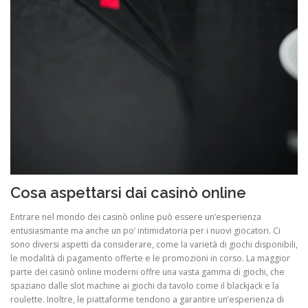
Cosa aspettarsi dai casinò online
Entrare nel mondo dei casinò online può essere un’esperienza
entusiasmante ma anche un po’ intimidatoria per i nuovi giocatori. Ci
sono diversi aspetti da considerare, come la varietà di giochi disponibili,
le modalità di pagamento offerte e le promozioni in corso. La maggior
parte dei casinò online moderni offre una vasta gamma di giochi, che
spaziano dalle slot machine ai giochi da tavolo come il blackjack e la
roulette. Inoltre, le piattaforme tendono a garantire un’esperienza di