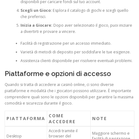
disponibili per caricare fondi sul tuo account.
Scegli un Gioco:
Esplora il catalogo di giochi e scegli quello
che preferisci.
Inizia a Giocare:
Dopo aver selezionato il gioco, puoi iniziare
a divertirti e provare a vincere.
Facilità di registrazione per un accesso immediato.
Varietà di metodi di deposito per soddisfare le tue esigenze.
Assistenza clienti disponibile per risolvere eventuali problemi.
Piattaforme e opzioni di accesso
Quando si tratta di accedere ai casinò online, ci sono diverse
piattaforme e modalità che i giocatori possono utilizzare. È importante
comprendere quali sono le opzioni disponibili per garantire la massima
comodità e sicurezza durante il gioco.
COME
PIATTAFORMA
NOTE
ACCEDERE
Accedi tramite il
Maggiore schermo e
Desktop
browser del
facilità di navigazione.