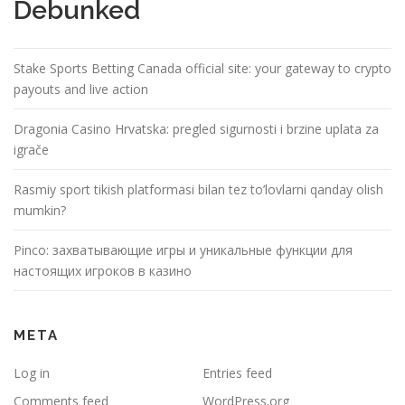
Debunked
Stake Sports Betting Canada official site: your gateway to crypto
payouts and live action
Dragonia Casino Hrvatska: pregled sigurnosti i brzine uplata za
igrače
Rasmiy sport tikish platformasi bilan tez to’lovlarni qanday olish
mumkin?
Pinco: захватывающие игры и уникальные функции для
настоящих игроков в казино
META
Log in
Entries feed
Comments feed
WordPress.org