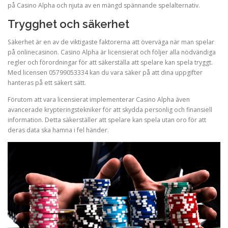
på Casino Alpha och njuta av en mängd spännande spelalternativ.
Trygghet och säkerhet
Säkerhet är en av de viktigaste faktorerna att överväga när man spelar
på onlinecasinon. Casino Alpha är licensierat och följer alla nödvändiga
regler och förordningar för att säkerställa att spelare kan spela tryggt.
Med licensen 05799053334 kan du vara säker på att dina uppgifter
hanteras på ett säkert sätt.
Förutom att vara licensierat implementerar Casino Alpha även
avancerade krypteringstekniker för att skydda personlig och finansiell
information. Detta säkerställer att spelare kan spela utan oro för att
deras data ska hamna i fel händer.