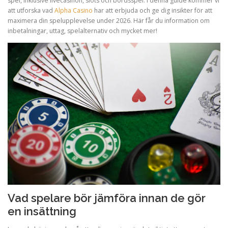
spel, inklusive livecasinon, slots och bordsspel. I denna guide kommer vi
att utforska vad
Alpha Casino
har att erbjuda och ge dig insikter för att
maximera din spelupplevelse under 2026. Här får du information om
inbetalningar, uttag, spelalternativ och mycket mer!
Vad spelare bör jämföra innan de gör
en insättning