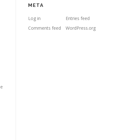
META
Log in
Entries feed
Comments feed
WordPress.org
ne