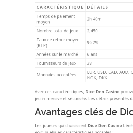
CARACTÉRISTIQUE
DÉTAILS
Temps de paiement
2h 40m
moyen
Nombre total de jeux
2,450
Taux de retour moyen
96.2%
(RTP)
Années sur le marché
6 ans
Fournisseurs de jeux
38
EUR, USD, CAD, AUD, G
Monnaies acceptées
NOK, DKK
Avec ces caractéristiques,
Dice Den Casino
prouve
jeu immersive et sécurisée. Les détails présentés dan
Avantages clés de Di
Les joueurs qui choisissent
Dice Den Casino
bénéf
Voici quelques caractéristiques notables :