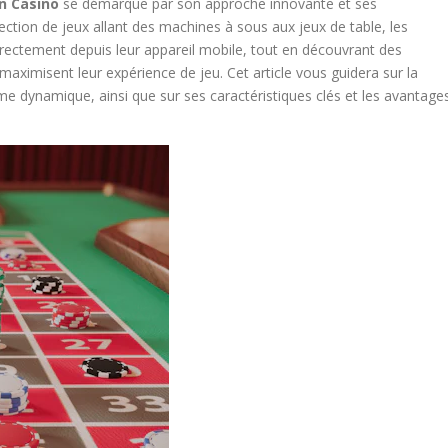
n Casino
se démarque par son approche innovante et ses
ction de jeux allant des machines à sous aux jeux de table, les
rectement depuis leur appareil mobile, tout en découvrant des
maximisent leur expérience de jeu. Cet article vous guidera sur la
e dynamique, ainsi que sur ses caractéristiques clés et les avantage