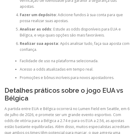
verificação de identidade para garantir a segurança das
apostas.
Fazer um depósito:
Adicione fundos à sua conta para que
possa realizar suas apostas.
Analisar as odds:
Estude as odds disponíveis para EUA e
Bélgica, e veja quais opções são mais favoráveis.
Realizar sua aposta:
Após analisar tudo, faça sua aposta com
confiança.
Facilidade de uso na plataforma selecionada.
Acesso a odds atualizadas em tempo real.
Promoções e bônus incríveis para novos apostadores.
Detalhes práticos sobre o jogo EUA vs
Bélgica
A partida entre EUA e Bélgica ocorrerá no Lumen Field em Seattle, em 6
de julho de 2026, e promete ser um grande evento esportivo. Com
odds de vitória para a Bélgica a 2.74 e para os EUA a 2.56, as apostas
estão bastante equilibradas. Além disso, muitos especialistas acreditam
que ambos os times têm potencial para marcar, o que agrega uma