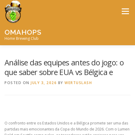
Skip
to
Menu
content
OMAHOPS
Home Brewing Club
HOME
CALENDAR
CONTACT
MEMBERSHIP
Análise das equipes antes do jogo: o
que saber sobre EUA vs Bélgica e
MEETING MINUTES
AWARDS
BIG BREW
POSTED ON
JULY 3, 2026
BY
WERTUSLASH
RECIPES
BY-LAWS
O confronto entre os Estados Unidos e a Bélgica promete ser uma das
partidas mais emocionantes da Copa do Mundo de 2026. Com o Lumen