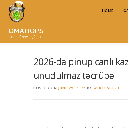
Skip
to
HOME
C
content
OMAHOPS
Home Brewing Club
2026-da pinup canlı ka
unudulmaz təcrübə
POSTED ON
JUNE 25, 2026
BY
WERTUSLASH