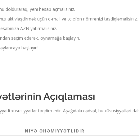
u dolduraraq, yeni hesab açmalısınız.
ızı aktivləşdirmək üçün e-mail və telefon nömrənizi təsdiqləməlisiniz.
hesabınıza AZN yatırmalısınız.
ndan seçim edərək, oynamağa başlayın.
əyləncəyə başlayın!
ətlərinin Açıqlaması
yətli xüsusiyyətlər təqdim edir. Aşağıdakı cədvəl, bu xüsusiyyətləri da
NIYƏ ƏHƏMIYYƏTLIDIR