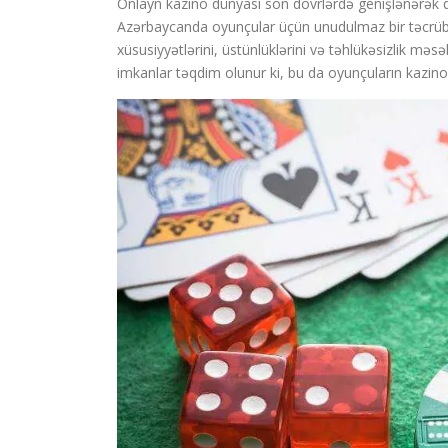
Onlayn kazino dünyası son dövrlərdə genişlənərək d
Azərbaycanda oyunçular üçün unudulmaz bir təcrüb
xüsusiyyətlərini, üstünlüklərini və təhlükəsizlik məsəl
imkanlar təqdim olunur ki, bu da oyunçuların kaz