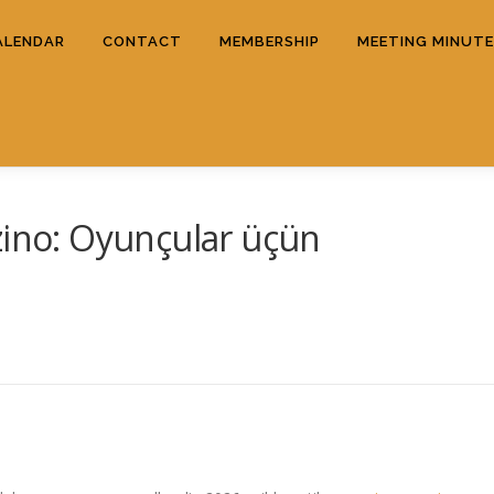
ALENDAR
CONTACT
MEMBERSHIP
MEETING MINUT
zino: Oyunçular üçün