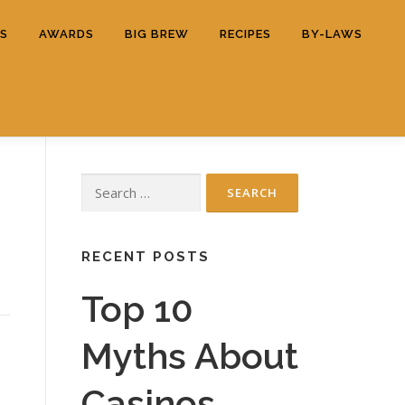
ES
AWARDS
BIG BREW
RECIPES
BY-LAWS
Search
for:
RECENT POSTS
Top 10
Myths About
Casinos