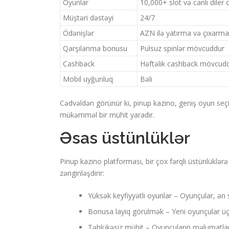
Oyunlar
10,000+ slot və canlı diler 
Müştəri dəstəyi
24/7
Ödənişlər
AZN ilə yatırma və çıxarma
Qarşılanma bonusu
Pulsuz spinlər mövcuddur
Cashback
Həftəlik cashback mövcud
Mobil uyğunluq
Bəli
Cədvəldən görünür ki, pinup kazino, geniş oyun seçi
mükəmməl bir mühit yaradır.
Əsas üstünlüklər
Pinup kazino platforması, bir çox fərqli üstünlüklərə
zənginləşdirir:
Yüksək keyfiyyətli oyunlar – Oyunçular, ən
Bonusa layiq görülmək – Yeni oyunçular üç
Təhlükəsiz mühit – Oyunçuların məlumatlar