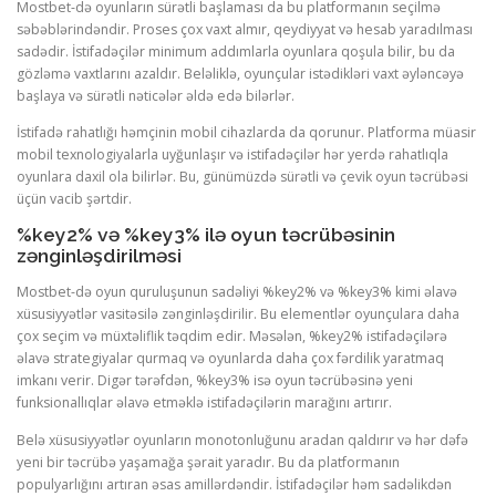
Mostbet-də oyunların sürətli başlaması da bu platformanın seçilmə
səbəblərindəndir. Proses çox vaxt almır, qeydiyyat və hesab yaradılması
sadədir. İstifadəçilər minimum addımlarla oyunlara qoşula bilir, bu da
gözləmə vaxtlarını azaldır. Beləliklə, oyunçular istədikləri vaxt əyləncəyə
başlaya və sürətli nəticələr əldə edə bilərlər.
İstifadə rahatlığı həmçinin mobil cihazlarda da qorunur. Platforma müasir
mobil texnologiyalarla uyğunlaşır və istifadəçilər hər yerdə rahatlıqla
oyunlara daxil ola bilirlər. Bu, günümüzdə sürətli və çevik oyun təcrübəsi
üçün vacib şərtdir.
%key2% və %key3% ilə oyun təcrübəsinin
zənginləşdirilməsi
Mostbet-də oyun quruluşunun sadəliyi %key2% və %key3% kimi əlavə
xüsusiyyətlər vasitəsilə zənginləşdirilir. Bu elementlər oyunçulara daha
çox seçim və müxtəliflik təqdim edir. Məsələn, %key2% istifadəçilərə
əlavə strategiyalar qurmaq və oyunlarda daha çox fərdilik yaratmaq
imkanı verir. Digər tərəfdən, %key3% isə oyun təcrübəsinə yeni
funksionallıqlar əlavə etməklə istifadəçilərin marağını artırır.
Belə xüsusiyyətlər oyunların monotonluğunu aradan qaldırır və hər dəfə
yeni bir təcrübə yaşamağa şərait yaradır. Bu da platformanın
populyarlığını artıran əsas amillərdəndir. İstifadəçilər həm sadəlikdən