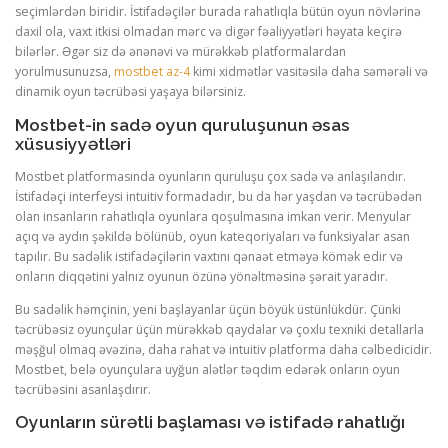
seçimlərdən biridir. İstifadəçilər burada rahatlıqla bütün oyun növlərinə
daxil ola, vaxt itkisi olmadan mərc və digər fəaliyyətləri həyata keçirə
bilərlər. Əgər siz də ənənəvi və mürəkkəb platformalardan
yorulmusunuzsa,
mostbet az-4
kimi xidmətlər vasitəsilə daha səmərəli və
dinamik oyun təcrübəsi yaşaya bilərsiniz.
Mostbet-in sadə oyun quruluşunun əsas
xüsusiyyətləri
Mostbet platformasında oyunların quruluşu çox sadə və anlaşılandır.
İstifadəçi interfeysi intuitiv formadadır, bu da hər yaşdan və təcrübədən
olan insanların rahatlıqla oyunlara qoşulmasına imkan verir. Menyular
açıq və aydın şəkildə bölünüb, oyun kateqoriyaları və funksiyalar asan
tapılır. Bu sadəlik istifadəçilərin vaxtını qənaət etməyə kömək edir və
onların diqqətini yalnız oyunun özünə yönəltməsinə şərait yaradır.
Bu sadəlik həmçinin, yeni başlayanlar üçün böyük üstünlükdür. Çünki
təcrübəsiz oyunçular üçün mürəkkəb qaydalar və çoxlu texniki detallarla
məşğul olmaq əvəzinə, daha rahat və intuitiv platforma daha cəlbedicidir.
Mostbet, belə oyunçulara uyğun alətlər təqdim edərək onların oyun
təcrübəsini asanlaşdırır.
Oyunların sürətli başlaması və istifadə rahatlığı