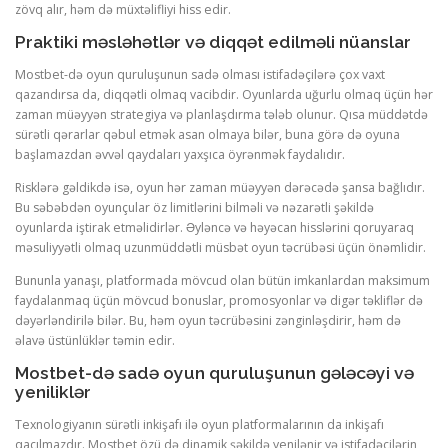
zövq alır, həm də müxtəlifliyi hiss edir.
Praktiki məsləhətlər və diqqət edilməli nüanslar
Mostbet-də oyun quruluşunun sadə olması istifadəçilərə çox vaxt
qazandırsa da, diqqətli olmaq vacibdir. Oyunlarda uğurlu olmaq üçün hər
zaman müəyyən strategiya və planlaşdırma tələb olunur. Qısa müddətdə
sürətli qərarlar qəbul etmək asan olmaya bilər, buna görə də oyuna
başlamazdan əvvəl qaydaları yaxşıca öyrənmək faydalıdır.
Risklərə gəldikdə isə, oyun hər zaman müəyyən dərəcədə şansa bağlıdır.
Bu səbəbdən oyunçular öz limitlərini bilməli və nəzarətli şəkildə
oyunlarda iştirak etməlidirlər. Əyləncə və həyəcan hisslərini qoruyaraq
məsuliyyətli olmaq uzunmüddətli müsbət oyun təcrübəsi üçün önəmlidir.
Bununla yanaşı, platformada mövcud olan bütün imkanlardan maksimum
faydalanmaq üçün mövcud bonuslar, promosyonlar və digər təkliflər də
dəyərləndirilə bilər. Bu, həm oyun təcrübəsini zənginləşdirir, həm də
əlavə üstünlüklər təmin edir.
Mostbet-də sadə oyun quruluşunun gələcəyi və
yeniliklər
Texnologiyanın sürətli inkişafı ilə oyun platformalarının da inkişafı
qaçılmazdır. Mostbet özü də dinamik şəkildə yenilənir və istifadəçilərin